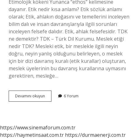
Etimolojik kökeni Yunanca “ethos” kelimesine
dayanır. Etik nedir kısa anlamı? Etik sözlük anlamı
olarak; Etik, ahlakın doğasını ve temellerini inceleyen
bilim dalı ve insan davranışlarıyla ilgili sorunları
inceleyen felsefe dalıdır. Etik, ahlak felsefesidir. TDK
ne demektir? TDK – Türk Dil Kurumu. Meslek etiği
nedir TDK? Mesleki etik, bir meslekle ilgili neyin
doğru, neyin yanlış olduğunu belirleyen, o meslek
için bir dizi davranış kuralı (etik kurallar) oluşturan,
meslek üyelerinin bu davranış kurallarına uymasını
gerektiren, mesleğe…
Etik
Devamını okuyun
6 Yorum
Nedir
Tdk
Anlamı
https://www.sinemaforum.com.tr
https://haymetinsaat.com.tr
https://durmaenerji.com.tr