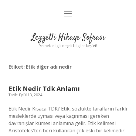
menüyü
Anasayfa
aç
Gizlilik Politikası
Lezzetli Hikaye Sofrası
Yasal Uyarı
Yemekle ilgili neşeli bilgiler keşfet!
Hakkımızda
Etiket:
Etik diğer adı nedir
Etik Nedir Tdk Anlamı
Tarih: Eylül 13, 2024
Etik Nedir Kısaca TDK? Etik, sözlükte tarafların farklı
mesleklerde uyması veya kaçınması gereken
davranışlar kümesi anlamına gelir. Etik kelimesi
Aristoteles’ten beri kullanılan çok eski bir kelimedir.