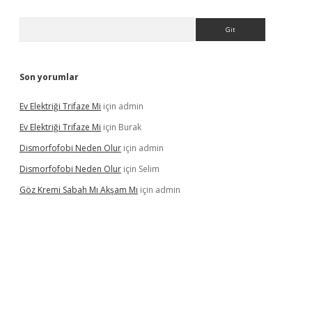
Arama
Son yorumlar
Ev Elektriği Trifaze Mi
için
admin
Ev Elektriği Trifaze Mi
için
Burak
Dismorfofobi Neden Olur
için
admin
Dismorfofobi Neden Olur
için
Selim
Göz Kremi Sabah Mı Akşam Mı
için
admin
t giriş adresi
tulipbett.net