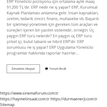
ERP Yöneticisi pozisyonu için ortalama aylık maaş
91.200 TL’dir. ERP nedir ne iş yapar? ERP, Kurumsal
Kaynak Planlaması anlamına gelir. İnsan kaynakları,
üretim, tedarik zinciri, finans, muhasebe vb. Başarılı
bir işletmeyi yönetmek için gereken tüm araçları ve
süreçleri içeren bir yazılım sistemidir, örneğin. Üç
yaygın ERP türü nelerdir? En yaygın üç ERP türü
şirket içi, bulut tabanlı ve hibrit ERP’dir. ERP
sorumlusu ne iş yapar? ERP Uygulama Yöneticisi
programlar hakkında raporlar hazırlar.…
Erp
Devamını okuyun
Yorum Bırak
Uzmanı
Ne
Demek
https://www.sinemaforum.com.tr
https://haymetinsaat.com.tr
https://durmaenerji.com.tr
Sitemap