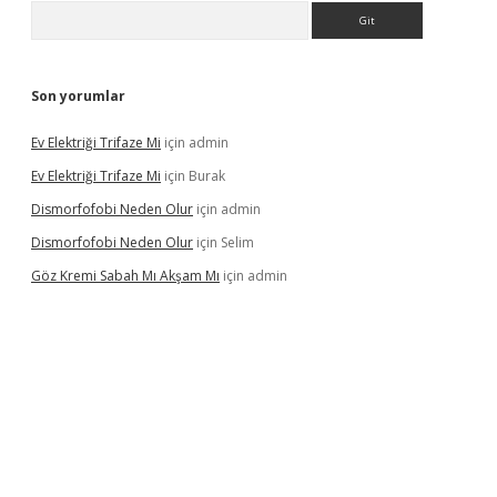
Arama
Son yorumlar
Ev Elektriği Trifaze Mi
için
admin
Ev Elektriği Trifaze Mi
için
Burak
Dismorfofobi Neden Olur
için
admin
Dismorfofobi Neden Olur
için
Selim
Göz Kremi Sabah Mı Akşam Mı
için
admin
et giriş adresi
tulipbett.net