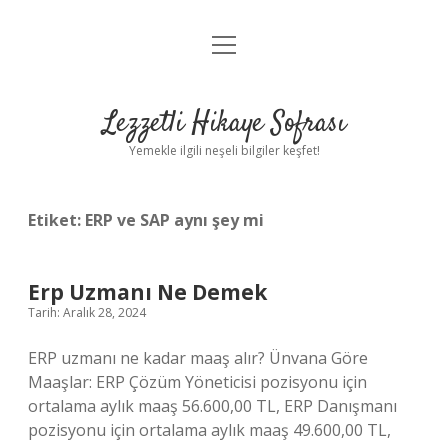
menüyü
Anasayfa
aç
Gizlilik Politikası
Lezzetli Hikaye Sofrası
Yasal Uyarı
Yemekle ilgili neşeli bilgiler keşfet!
Hakkımızda
Etiket:
ERP ve SAP aynı şey mi
Erp Uzmanı Ne Demek
Tarih: Aralık 28, 2024
ERP uzmanı ne kadar maaş alır? Ünvana Göre
Maaşlar: ERP Çözüm Yöneticisi pozisyonu için
ortalama aylık maaş 56.600,00 TL, ERP Danışmanı
pozisyonu için ortalama aylık maaş 49.600,00 TL,