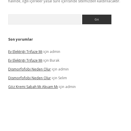
halinde, ilgili içerikler yasal süre içerisinde sitemizden kaldırılacaktır.
Arama
Son yorumlar
Ev Elektriği Trifaze Mi
için
admin
Ev Elektriği Trifaze Mi
için
Burak
Dismorfofobi Neden Olur
için
admin
Dismorfofobi Neden Olur
için
Selim
Göz Kremi Sabah Mı Akşam Mı
için
admin