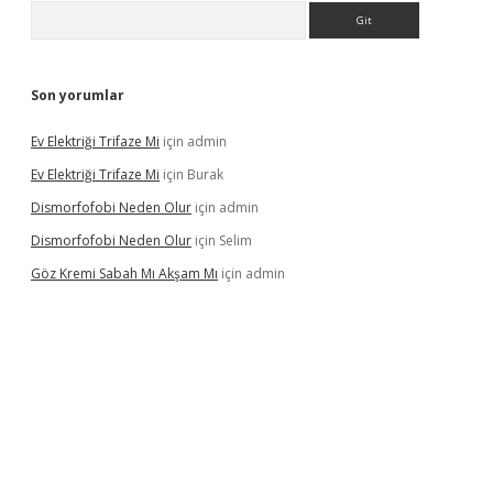
Arama
Son yorumlar
Ev Elektriği Trifaze Mi
için
admin
Ev Elektriği Trifaze Mi
için
Burak
Dismorfofobi Neden Olur
için
admin
Dismorfofobi Neden Olur
için
Selim
Göz Kremi Sabah Mı Akşam Mı
için
admin
et giriş adresi
tulipbett.net