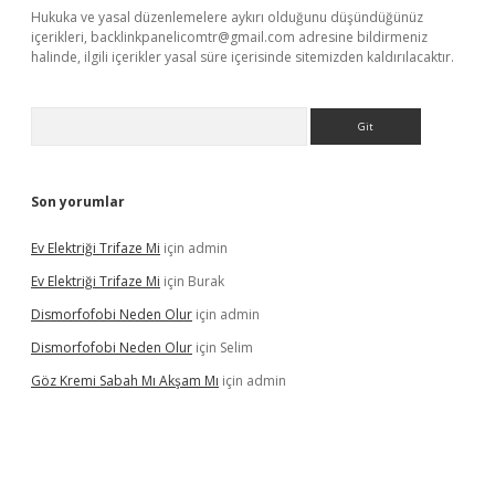
Hukuka ve yasal düzenlemelere aykırı olduğunu düşündüğünüz
içerikleri,
backlinkpanelicomtr@gmail.com
adresine bildirmeniz
halinde, ilgili içerikler yasal süre içerisinde sitemizden kaldırılacaktır.
Arama
Son yorumlar
Ev Elektriği Trifaze Mi
için
admin
Ev Elektriği Trifaze Mi
için
Burak
Dismorfofobi Neden Olur
için
admin
Dismorfofobi Neden Olur
için
Selim
Göz Kremi Sabah Mı Akşam Mı
için
admin