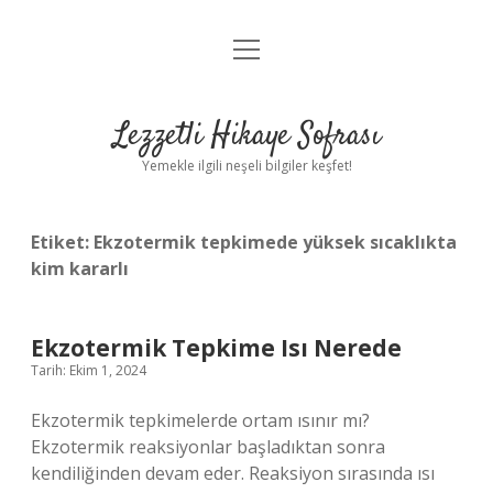
menüyü
Anasayfa
aç
Gizlilik Politikası
Lezzetli Hikaye Sofrası
Yasal Uyarı
Yemekle ilgili neşeli bilgiler keşfet!
Hakkımızda
Etiket:
Ekzotermik tepkimede yüksek sıcaklıkta
kim kararlı
Ekzotermik Tepkime Isı Nerede
Tarih: Ekim 1, 2024
Ekzotermik tepkimelerde ortam ısınır mı?
Ekzotermik reaksiyonlar başladıktan sonra
kendiliğinden devam eder. Reaksiyon sırasında ısı