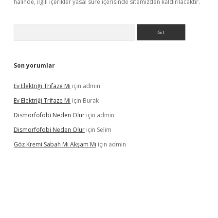
halinde, ilgili içerikler yasal süre içerisinde sitemizden kaldırılacaktır.
Arama
Son yorumlar
Ev Elektriği Trifaze Mi
için
admin
Ev Elektriği Trifaze Mi
için
Burak
Dismorfofobi Neden Olur
için
admin
Dismorfofobi Neden Olur
için
Selim
Göz Kremi Sabah Mı Akşam Mı
için
admin