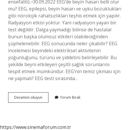
ensefaliti)..•30.09.2022 EEG’de beyin hasarı belli olur
mu? EEG, epilepsi, beyin hasarı ve uyku bozuklukları
gibi nörolojik rahatsızlıkları teşhis etmek için yapılır.
Radyasyon etkisi yoktur. Yani radyasyon yayan bir
test değildir. Dalga yaymadığı bilinse de hastalar
bunun başka olumsuz etkileri olabileceğinden
şüphelenebilir. EEG sonucunda neler çıkabilir? EEG
incelemesi beyindeki elektriksel aktivitenin
yoğunluğunu, türünü ve şiddetini belirleyebilir. Bu
şekilde beyni etkileyen çeşitli sağlık sorunlarını
tespit etmek mümkündür. EEG’nin temiz çıkması için
ne yapmalı? EEG testi sırasında…
Eeg
Devamını okuyun
Yorum Bırak
Bozuk
Çıkarsa
Ne
Olur
https://www.sinemaforum.com.tr