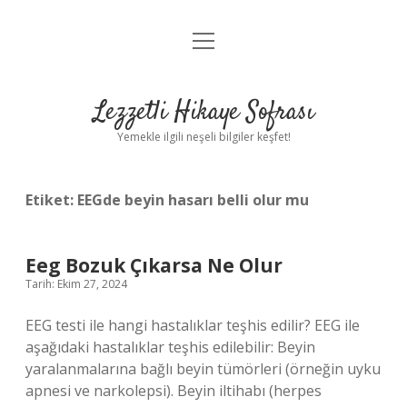
menüyü
Anasayfa
aç
Gizlilik Politikası
Lezzetli Hikaye Sofrası
Yasal Uyarı
Yemekle ilgili neşeli bilgiler keşfet!
Hakkımızda
Etiket:
EEGde beyin hasarı belli olur mu
Eeg Bozuk Çıkarsa Ne Olur
Tarih: Ekim 27, 2024
EEG testi ile hangi hastalıklar teşhis edilir? EEG ile
aşağıdaki hastalıklar teşhis edilebilir: Beyin
yaralanmalarına bağlı beyin tümörleri (örneğin uyku
apnesi ve narkolepsi). Beyin iltihabı (herpes