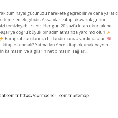
rak tüm hayal gücünüzü harekete geçirebilir ve daha yaratıc
ozu temizlemek gibidir. Akşamları kitap okuyarak günün
nizi temizleyebilirsiniz. Her gün 20 sayfa kitap okursak ne
başarıya doğru büyük bir adım atmanıza yardımcı olur!
Paragraf sorularınızı hızlandırmanıza yardımcı olur.
an kitap okunmalı? Yatmadan önce kitap okumak beynin
kin kalmasını ve algıların net olmasını sağlar.…
aat.com.tr
https://durmaenerji.com.tr
Sitemap