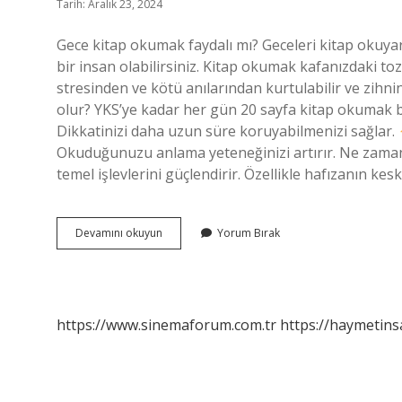
Tarih: Aralık 23, 2024
Gece kitap okumak faydalı mı? Geceleri kitap okuya
bir insan olabilirsiniz. Kitap okumak kafanızdaki t
stresinden ve kötü anılarından kurtulabilir ve zihni
olur? YKS’ye kadar her gün 20 sayfa kitap okumak 
Dikkatinizi daha uzun süre koruyabilmenizi sağlar.
Okuduğunuzu anlama yeteneğinizi artırır. Ne zam
temel işlevlerini güçlendirir. Özellikle hafızanın kes
Kitap
Devamını okuyun
Yorum Bırak
En
Iyi
Ne
Zaman
Okunur
https://www.sinemaforum.com.tr
https://haymetins