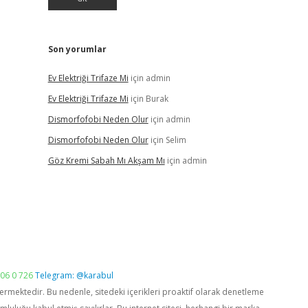
Son yorumlar
Ev Elektriği Trifaze Mi
için
admin
Ev Elektriği Trifaze Mi
için
Burak
Dismorfofobi Neden Olur
için
admin
Dismorfofobi Neden Olur
için
Selim
Göz Kremi Sabah Mı Akşam Mı
için
admin
06 0 726
Telegram: @karabul
vermektedir. Bu nedenle, sitedeki içerikleri proaktif olarak denetleme