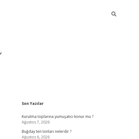
ı
Sidebar
Son Yazılar
hiltonbet gi
Kurutma toplarına yumuşatıcı konur mu ?
Ağustos 7, 2026
Buğday ten tonları nelerdir ?
Ağustos 6, 2026