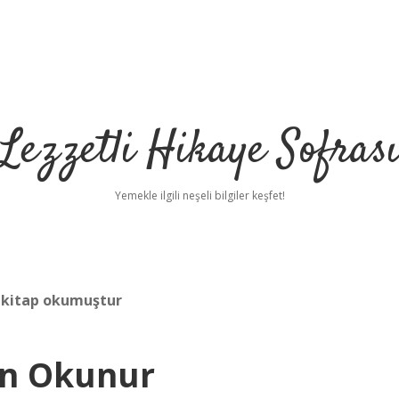
Lezzetli Hikaye Sofras
Yemekle ilgili neşeli bilgiler keşfet!
ç kitap okumuştur
an Okunur