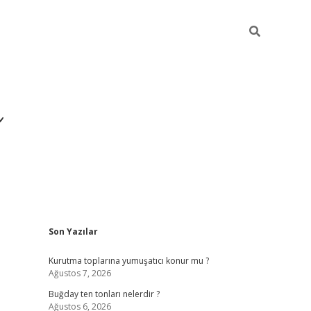
ı
Sidebar
Son Yazılar
hiltonbet giriş a
Kurutma toplarına yumuşatıcı konur mu ?
Ağustos 7, 2026
Buğday ten tonları nelerdir ?
Ağustos 6, 2026