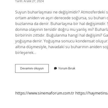
Tarih: Aralık 27, 2024
Suyun buharlaşması ne değişimidir? Atmosferdeki 
ortam aniden ve aşırı derecede soğursa, su buharı
buzlanma da denir. Buharlaşma bir hal değişimidir. 
donma olayının tersidir doğru mu yanlış mı? Buharl
birbirinin zıttıdır. Buğulanma hangi hal değişimi? G
yoğuşma denir. Yoğuşma sonucu kondensat oluşur. Ka
altına düşmesiyle, havadaki su buharının aniden so
birleşerek…
Buharlaşma
Devamını okuyun
Yorum Bırak
Hangi
Hal
Değişimidir
https://www.sinemaforum.com.tr
https://haymetins