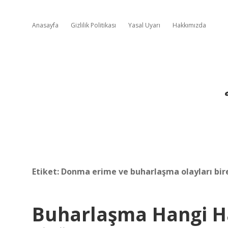
Anasayfa
Gizlilik Politikası
Yasal Uyarı
Hakkımızda
Etiket:
Donma erime ve buharlaşma olayları bire
Buharlaşma Hangi Ha