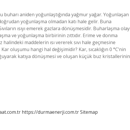
su buharı aniden yoğunlaştığında yağmur yağar. Yoğunlaşan
 doğrudan yoğunlaşma olmadan katı hale gelir. Buna
Sıvıların ısıyı emerek gazlara dönüşmesidir. Buharlaşma olay
aşma ve yoğunlaşma birbirinin zıttıdır. Erime ve donma
az halindeki maddelerin ısı vererek sıvı hale geçmesine
r oluşumu hangi hal değişimidir? Kar, sıcaklığın 0 °C’nin
ğuyarak katıya dönüşmesi ve oluşan küçük buz kristallerinin
aat.com.tr
https://durmaenerji.com.tr
Sitemap