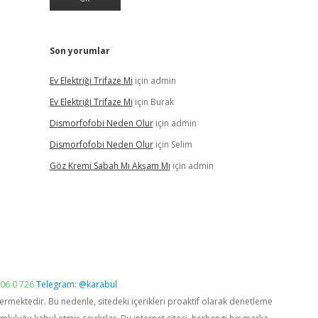
Son yorumlar
Ev Elektriği Trifaze Mi
için
admin
Ev Elektriği Trifaze Mi
için
Burak
Dismorfofobi Neden Olur
için
admin
Dismorfofobi Neden Olur
için
Selim
Göz Kremi Sabah Mı Akşam Mı
için
admin
06 0 726
Telegram: @karabul
vermektedir. Bu nedenle, sitedeki içerikleri proaktif olarak denetleme