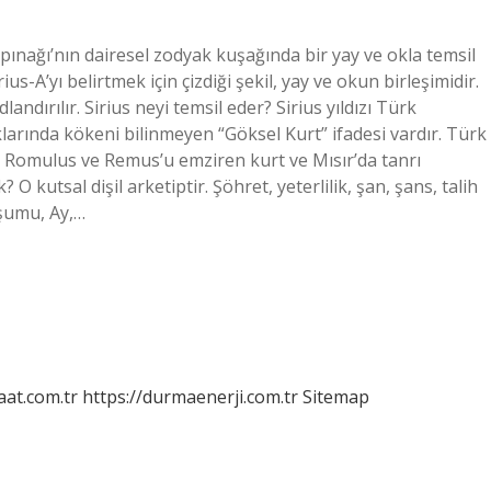
apınağı’nın dairesel zodyak kuşağında bir yay ve okla temsil
us-A’yı belirtmek için çizdiği şekil, yay ve okun birleşimidir.
andırılır. Sirius neyi temsil eder? Sirius yıldızı Türk
aklarında kökeni bilinmeyen “Göksel Kurt” ifadesi vardır. Türk
e Romulus ve Remus’u emziren kurt ve Mısır’da tanrı
O kutsal dişil arketiptir. Şöhret, yeterlilik, şan, şans, talih
uşumu, Ay,…
aat.com.tr
https://durmaenerji.com.tr
Sitemap