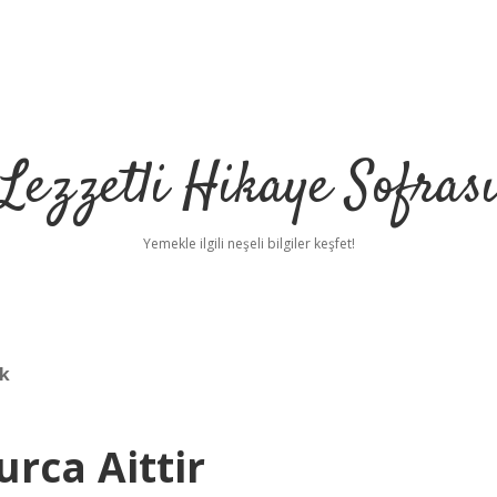
Lezzetli Hikaye Sofras
Yemekle ilgili neşeli bilgiler keşfet!
ek
urca Aittir