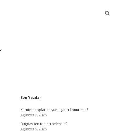
ı
Sidebar
Son Yazılar
hiltonbet giriş ad
Kurutma toplarına yumuşatıcı konur mu ?
Ağustos 7, 2026
Buğday ten tonları nelerdir ?
Ağustos 6, 2026