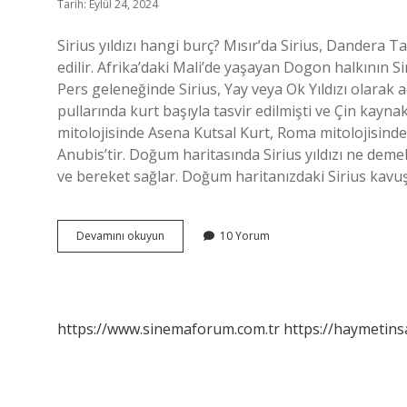
Tarih: Eylül 24, 2024
Sirius yıldızı hangi burç? Mısır’da Sirius, Dandera T
edilir. Afrika’daki Mali’de yaşayan Dogon halkının Siri
Pers geleneğinde Sirius, Yay veya Ok Yıldızı olarak adl
pullarında kurt başıyla tasvir edilmişti ve Çin kayn
mitolojisinde Asena Kutsal Kurt, Roma mitolojisind
Anubis’tir. Doğum haritasında Sirius yıldızı ne demek? 
ve bereket sağlar. Doğum haritanızdaki Sirius kav
Sirius
Devamını okuyun
10 Yorum
Yıldızı
Hangi
Burca
Aittir
https://www.sinemaforum.com.tr
https://haymetins