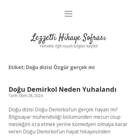
menüyü
Anasayfa
aç
Gizlilik Politikası
Lezzetli Hikaye Sofrası
Yasal Uyarı
Yemekle ilgili neşeli bilgiler keşfet!
Hakkımızda
Etiket:
Doğu dizisi Özgür gerçek mi
Doğu Demirkol Neden Yuhalandı
Tarih: Ekim 28, 2024
Doğu dizisi Doğu Demirkol’un gerçek hayatı mı?
Bilgisayar mühendisliği bölümünden mezun olup
mesleğini icra etmek yerine komedyen olmaya karar
veren Doğu Demirkol’un hayat hikayesinden