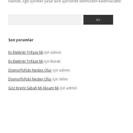
halinde, ilgili içerikler yasal süre içerisinde sitemizden kaldırılacaktır.
Arama
Son yorumlar
Ev Elektriği Trifaze Mi
için
admin
Ev Elektriği Trifaze Mi
için
Burak
Dismorfofobi Neden Olur
için
admin
Dismorfofobi Neden Olur
için
Selim
Göz Kremi Sabah Mı Akşam Mı
için
admin