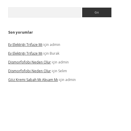
Arama
Son yorumlar
Ev Elektriği Trifaze Mi
için
admin
Ev Elektriği Trifaze Mi
için
Burak
Dismorfofobi Neden Olur
için
admin
Dismorfofobi Neden Olur
için
Selim
Göz Kremi Sabah Mı Akşam Mı
için
admin
et giriş adresi
tulipbett.net