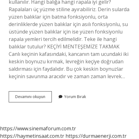
kullanılır. Hangi balığa hangi rapala iyi gelir?
Rapalaları üç yüzme stiline ayırabiliriz. Derin sularda
yüzen balıklar için batma fonksiyonlu, orta
derinliklerde yüzen balıklar için asılı fonksiyonlu, su
üstünde yüzen balıklar için ise yüzen fonksiyonlu
rapala yemleri tercih edilmelidir. Teke ile hangi
balıklar tutulur? KEÇİYİ MENTEŞEMİZE TAKMAK
Canlı keçinin kafasındaki, kancanın tam ucundaki iki
keskin boynuzu kırmak, levreğin keçiye doğrudan
saldırması için faydalıdır. Bu çok keskin boynuzlar
keçinin savunma aracıdır ve zaman zaman levrek…
Yapay
Devamını okuyun
Yorum Bırak
Balık
Ile
Hangi
Balık
Tutulur
https://www.sinemaforum.com.tr
https://haymetinsaat.com.tr
https://durmaenerji.com.tr