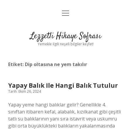
menüyü
Anasayfa
aç
Gizlilik Politikası
Lezzetli Hikaye Sofrası
Yasal Uyarı
Yemekle ilgili neşeli bilgiler keşfet!
Hakkımızda
Etiket:
Dip oltasına ne yem takılır
Yapay Balık Ile Hangi Balık Tutulur
Tarih: Ekim 26, 2024
Yapay yeme hangi balıklar gelir? Genellikle 4.
sınıftan itibaren kefal, alabalık, kızılkanat gibi çeşitli
tatlı su balıklarının yanı sıra istavrit veya uskumru
gibi orta büyüklükteki balıkların yakalanmasında