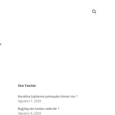
ı
Sidebar
Son Yazılar
hiltonbet giriş a
Kurutma toplarına yumuşatıcı konur mu ?
Ağustos 7, 2026
Buğday ten tonları nelerdir ?
Ağustos 6, 2026