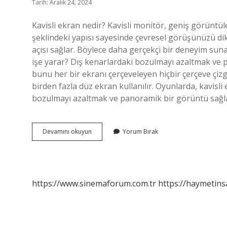
Tarih: Aralık 24, 2024
Kavisli ekran nedir? Kavisli monitör, geniş görüntü
şeklindeki yapısı sayesinde çevresel görüşünüzü di
açısı sağlar. Böylece daha gerçekçi bir deneyim sun
işe yarar? Dış kenarlardaki bozulmayı azaltmak ve 
bunu her bir ekranı çerçeveleyen hiçbir çerçeve çizgi
birden fazla düz ekran kullanılır. Oyunlarda, kavisli 
bozulmayı azaltmak ve panoramik bir görüntü sağl
Kavisli
Devamını okuyun
Yorum Bırak
Televizyon
Ne
Demek
https://www.sinemaforum.com.tr
https://haymetins