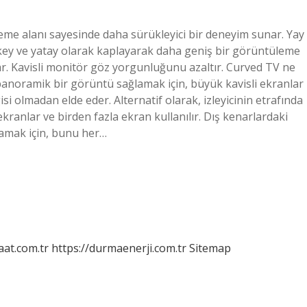
leme alanı sayesinde daha sürükleyici bir deneyim sunar. Yay
key ve yatay olarak kaplayarak daha geniş bir görüntüleme
ar. Kavisli monitör göz yorgunluğunu azaltır. Curved TV ne
panoramik bir görüntü sağlamak için, büyük kavisli ekranlar
si olmadan elde eder. Alternatif olarak, izleyicinin etrafında
ekranlar ve birden fazla ekran kullanılır. Dış kenarlardaki
amak için, bunu her…
aat.com.tr
https://durmaenerji.com.tr
Sitemap