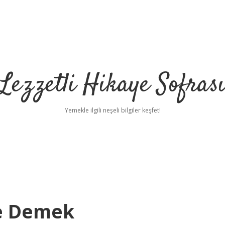
Lezzetli Hikaye Sofras
Yemekle ilgili neşeli bilgiler keşfet!
Ne Demek