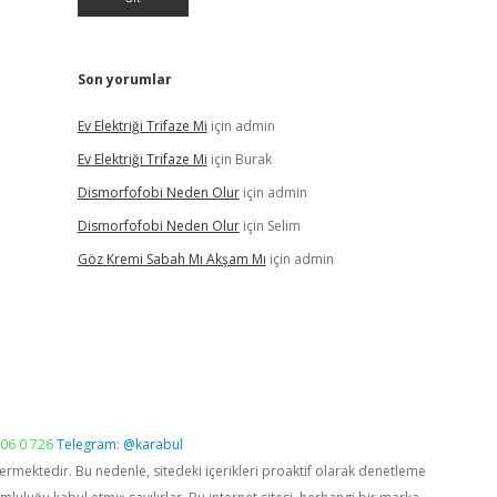
Son yorumlar
Ev Elektriği Trifaze Mi
için
admin
Ev Elektriği Trifaze Mi
için
Burak
Dismorfofobi Neden Olur
için
admin
Dismorfofobi Neden Olur
için
Selim
Göz Kremi Sabah Mı Akşam Mı
için
admin
06 0 726
Telegram: @karabul
vermektedir. Bu nedenle, sitedeki içerikleri proaktif olarak denetleme