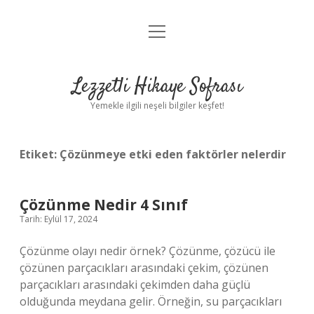
menüyü
Anasayfa
aç
Gizlilik Politikası
Lezzetli Hikaye Sofrası
Yasal Uyarı
Yemekle ilgili neşeli bilgiler keşfet!
Hakkımızda
Etiket:
Çözünmeye etki eden faktörler nelerdir
Çözünme Nedir 4 Sınıf
Tarih: Eylül 17, 2024
Çözünme olayı nedir örnek? Çözünme, çözücü ile
çözünen parçacıkları arasındaki çekim, çözünen
parçacıkları arasındaki çekimden daha güçlü
olduğunda meydana gelir. Örneğin, su parçacıkları