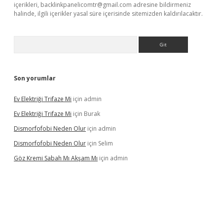
içerikleri,
backlinkpanelicomtr@gmail.com
adresine bildirmeniz
halinde, ilgili içerikler yasal süre içerisinde sitemizden kaldırılacaktır.
Arama
Son yorumlar
Ev Elektriği Trifaze Mi
için
admin
Ev Elektriği Trifaze Mi
için
Burak
Dismorfofobi Neden Olur
için
admin
Dismorfofobi Neden Olur
için
Selim
Göz Kremi Sabah Mı Akşam Mı
için
admin