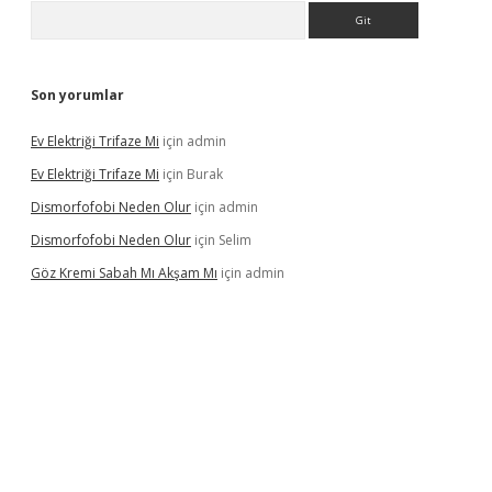
Arama
Son yorumlar
Ev Elektriği Trifaze Mi
için
admin
Ev Elektriği Trifaze Mi
için
Burak
Dismorfofobi Neden Olur
için
admin
Dismorfofobi Neden Olur
için
Selim
Göz Kremi Sabah Mı Akşam Mı
için
admin
.net