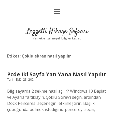
menüyü
Anasayfa
aç
Gizlilik Politikası
Lezzetli Hikaye Sofrası
Yasal Uyarı
Yemekle ilgili neşeli bilgiler keşfet!
Hakkımızda
Etiket:
Çoklu ekran nasıl yapılır
Pcde Iki Sayfa Yan Yana Nasıl Yapılır
Tarih: Eylül 23, 2024
Bilgisayarda 2 sekme nasıl açılır? Windows 10 Başlat
ve Ayarlar’a tıklayın. Çoklu Görev’i seçin, ardından
Dock Penceresi seçeneğini etkinleştirin. Başlık
çubuğunda bölmek istediğiniz pencereyi seçin,