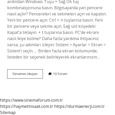
ardından Windows Tuşu + Sağ Ok tuş
kombinasyonuna basın. Bilgisayarda yan pencere
nasıl açılır? Pencereleri ve sekmeleri açın ve kapatın.
Yeni bir pencere açın: Ctrl + n tuşlarına basın. Yeni
bir pencere veya sekme açın. Sağ üst köşedeki
Kapat’a tıklayın. + t tuşlarına basın. PC’de ekranı
nasıl ikiye bölme? Daha fazla yardıma ihtiyacınız
varsa, şu adımları izleyin: Sistem > Ayarlar > Ekran >
Sistem’i seçin. … Birden fazla ekran bölümünde,
listeden bir seçenek belirleyerek ekranlarınızın…
Pcde
Devamını okuyun
10 Yorum
Iki
Sayfa
Yan
Yana
Nasıl
https://www.sinemaforum.com.tr
Yapılır
https://haymetinsaat.com.tr
https://durmaenerji.com.tr
Sitemap