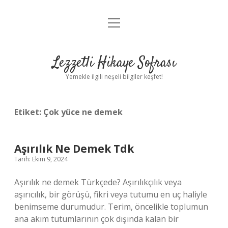
menüyü
Anasayfa
aç
Gizlilik Politikası
Lezzetli Hikaye Sofrası
Yasal Uyarı
Yemekle ilgili neşeli bilgiler keşfet!
Hakkımızda
Etiket:
Çok yüce ne demek
Aşırılık Ne Demek Tdk
Tarih: Ekim 9, 2024
Aşırılık ne demek Türkçede? Aşırılıkçılık veya
aşırıcılık, bir görüşü, fikri veya tutumu en uç haliyle
benimseme durumudur. Terim, öncelikle toplumun
ana akım tutumlarının çok dışında kalan bir