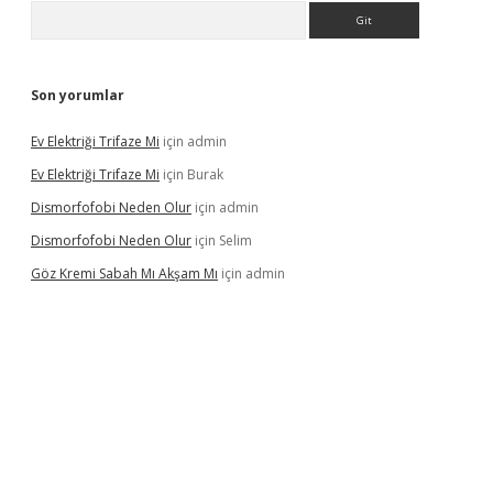
Arama
Son yorumlar
Ev Elektriği Trifaze Mi
için
admin
Ev Elektriği Trifaze Mi
için
Burak
Dismorfofobi Neden Olur
için
admin
Dismorfofobi Neden Olur
için
Selim
Göz Kremi Sabah Mı Akşam Mı
için
admin
et giriş adresi
tulipbett.net