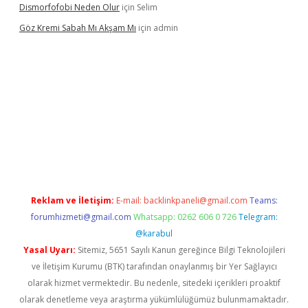
Dismorfofobi Neden Olur
için
Selim
Göz Kremi Sabah Mı Akşam Mı
için
admin
t giriş adresi
tulipbett.net
Reklam ve İletişim:
E-mail:
backlinkpaneli@gmail.com
Teams:
forumhizmeti@gmail.com
Whatsapp: 0262 606 0 726
Telegram:
@karabul
Yasal Uyarı:
Sitemiz, 5651 Sayılı Kanun gereğince Bilgi Teknolojileri
ve İletişim Kurumu (BTK) tarafından onaylanmış bir Yer Sağlayıcı
olarak hizmet vermektedir. Bu nedenle, sitedeki içerikleri proaktif
olarak denetleme veya araştırma yükümlülüğümüz bulunmamaktadır.