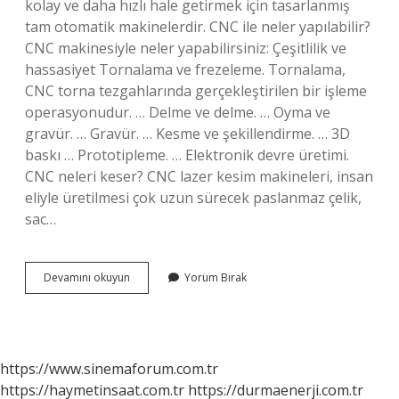
kolay ve daha hızlı hale getirmek için tasarlanmış
tam otomatik makinelerdir. CNC ile neler yapılabilir?
CNC makinesiyle neler yapabilirsiniz: Çeşitlilik ve
hassasiyet Tornalama ve frezeleme. Tornalama,
CNC torna tezgahlarında gerçekleştirilen bir işleme
operasyonudur. … Delme ve delme. … Oyma ve
gravür. … Gravür. … Kesme ve şekillendirme. … 3D
baskı … Prototipleme. … Elektronik devre üretimi.
CNC neleri keser? CNC lazer kesim makineleri, insan
eliyle üretilmesi çok uzun sürecek paslanmaz çelik,
sac…
Cnc
Devamını okuyun
Yorum Bırak
Amacı
Nedir
https://www.sinemaforum.com.tr
https://haymetinsaat.com.tr
https://durmaenerji.com.tr