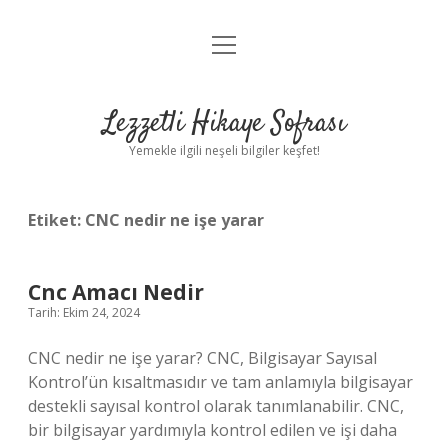
menüyü
Anasayfa
aç
Gizlilik Politikası
Lezzetli Hikaye Sofrası
Yasal Uyarı
Yemekle ilgili neşeli bilgiler keşfet!
Hakkımızda
Etiket:
CNC nedir ne işe yarar
Cnc Amacı Nedir
Tarih: Ekim 24, 2024
CNC nedir ne işe yarar? CNC, Bilgisayar Sayısal
Kontrol’ün kısaltmasıdır ve tam anlamıyla bilgisayar
destekli sayısal kontrol olarak tanımlanabilir. CNC,
bir bilgisayar yardımıyla kontrol edilen ve işi daha