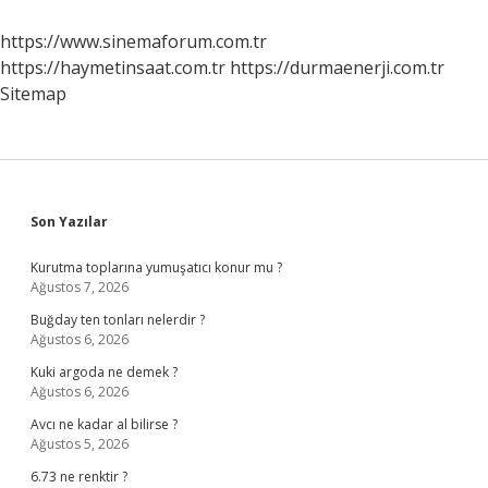
Dair
Karar
https://www.sinemaforum.com.tr
Nedir
https://haymetinsaat.com.tr
https://durmaenerji.com.tr
Ne
Durumlarında
Sitemap
Verilir
Sidebar
Son Yazılar
Kurutma toplarına yumuşatıcı konur mu ?
Ağustos 7, 2026
Buğday ten tonları nelerdir ?
Ağustos 6, 2026
Kuki argoda ne demek ?
Ağustos 6, 2026
Avcı ne kadar al bilirse ?
Ağustos 5, 2026
6.73 ne renktir ?