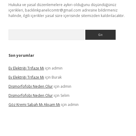
Hukuka ve yasal düzenlemelere aykırı olduğunu düşündüğünüz
içerikleri,
backlinkpanelicomtr@gmail.com
adresine bildirmeniz
halinde, ilgili içerikler yasal süre içerisinde sitemizden kaldırılacaktır.
Arama
Son yorumlar
Ev Elektriği Trifaze Mi
için
admin
Ev Elektriği Trifaze Mi
için
Burak
Dismorfofobi Neden Olur
için
admin
Dismorfofobi Neden Olur
için
Selim
Göz Kremi Sabah Mı Akşam Mı
için
admin