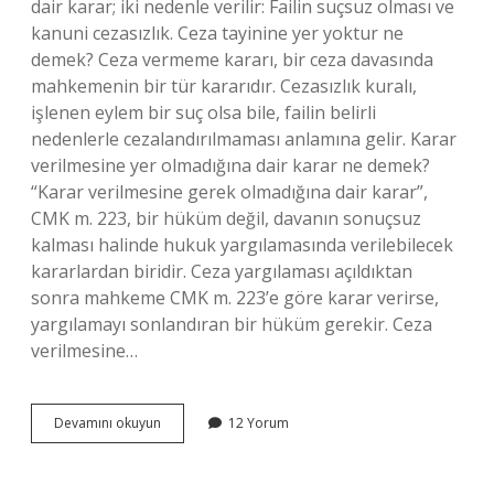
dair karar; iki nedenle verilir: Failin suçsuz olması ve
kanuni cezasızlık. Ceza tayinine yer yoktur ne
demek? Ceza vermeme kararı, bir ceza davasında
mahkemenin bir tür kararıdır. Cezasızlık kuralı,
işlenen eylem bir suç olsa bile, failin belirli
nedenlerle cezalandırılmaması anlamına gelir. Karar
verilmesine yer olmadığına dair karar ne demek?
“Karar verilmesine gerek olmadığına dair karar”,
CMK m. 223, bir hüküm değil, davanın sonuçsuz
kalması halinde hukuk yargılamasında verilebilecek
kararlardan biridir. Ceza yargılaması açıldıktan
sonra mahkeme CMK m. 223’e göre karar verirse,
yargılamayı sonlandıran bir hüküm gerekir. Ceza
verilmesine…
Ceza
Devamını okuyun
12 Yorum
Verilmesine
Yer
Olmadığına