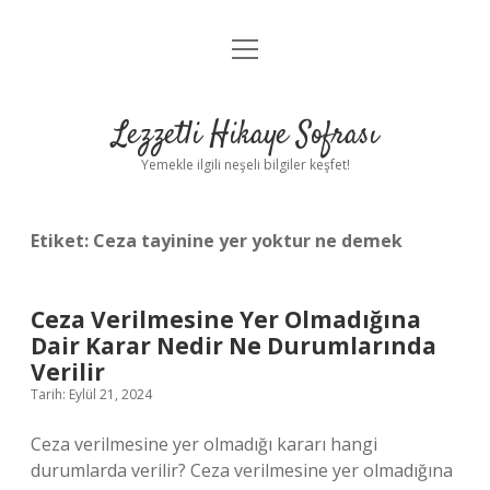
menüyü
Anasayfa
aç
Gizlilik Politikası
Lezzetli Hikaye Sofrası
Yasal Uyarı
Yemekle ilgili neşeli bilgiler keşfet!
Hakkımızda
Etiket:
Ceza tayinine yer yoktur ne demek
Ceza Verilmesine Yer Olmadığına
Dair Karar Nedir Ne Durumlarında
Verilir
Tarih: Eylül 21, 2024
Ceza verilmesine yer olmadığı kararı hangi
durumlarda verilir? Ceza verilmesine yer olmadığına