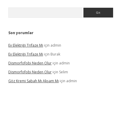
Arama
Son yorumlar
Ev Elektriği Trifaze Mi
için
admin
Ev Elektriği Trifaze Mi
için
Burak
Dismorfofobi Neden Olur
için
admin
Dismorfofobi Neden Olur
için
Selim
Göz Kremi Sabah Mı Akşam Mı
için
admin
t giriş adresi
tulipbett.net