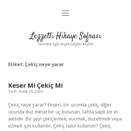
menüyü
Anasayfa
aç
Gizlilik Politikası
Lezzetli Hikaye Sofrası
Yasal Uyarı
Yemekle ilgili neşeli bilgiler keşfet!
Hakkımızda
Etiket:
Çekiç neye yarar
Keser Mi Çekiç Mi
Tarih: Aralık 28, 2024
Çekiç neye yarar? Ekseri, bir ucunda çekiç, diğer
ucunda düz metal bir uç bulunan, tahta saplı bir el
aletidir. Bir şeyi çekiçlemek, vurmak, düzeltmek veya
ezmek için kullanılır. Çekiç nasıl kullanılır? Çekiç