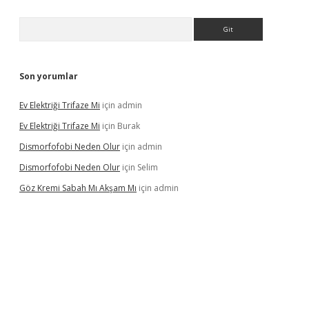
Arama
Son yorumlar
Ev Elektriği Trifaze Mi
için
admin
Ev Elektriği Trifaze Mi
için
Burak
Dismorfofobi Neden Olur
için
admin
Dismorfofobi Neden Olur
için
Selim
Göz Kremi Sabah Mı Akşam Mı
için
admin
t giriş adresi
tulipbett.net