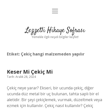
menüyü
Anasayfa
aç
Gizlilik Politikası
Lezzetli Hikaye Sofrası
Yasal Uyarı
Yemekle ilgili neşeli bilgiler keşfet!
Hakkımızda
Etiket:
Çekiç hangi malzemeden yapılır
Keser Mi Çekiç Mi
Tarih: Aralık 28, 2024
Çekiç neye yarar? Ekseri, bir ucunda çekiç, diğer
ucunda düz metal bir uç bulunan, tahta saplı bir el
aletidir. Bir şeyi çekiçlemek, vurmak, düzeltmek veya
ezmek için kullanılır. Çekiç nasıl kullanılır? Çekiç