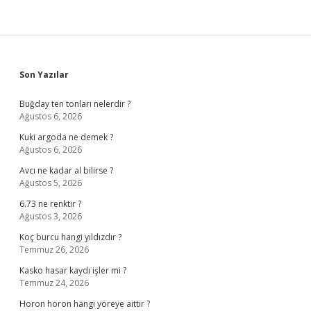
Sidebar
Son Yazılar
Buğday ten tonları nelerdir ?
Ağustos 6, 2026
Kuki argoda ne demek ?
Ağustos 6, 2026
Avcı ne kadar al bilirse ?
Ağustos 5, 2026
6.73 ne renktir ?
Ağustos 3, 2026
Koç burcu hangi yıldızdır ?
Temmuz 26, 2026
Kasko hasar kaydı işler mi ?
Temmuz 24, 2026
Horon horon hangi yöreye aittir ?