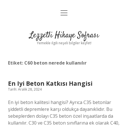
menüyü
Anasayfa
aç
Gizlilik Politikası
Lezzetli Hikaye Sofrası
Yasal Uyarı
Yemekle ilgili neşeli bilgiler keşfet!
Hakkımızda
Etiket:
C60 beton nerede kullanılır
En Iyi Beton Katkısı Hangisi
Tarih: Aralık 28, 2024
En iyi beton kalitesi hangisi? Ayrıca C35 betonlar
şiddetli depremlere karşı oldukça dayanıklıdır. Bu
sebeplerden dolayı C35 beton özel inşaatlarda da
kullanılır. C30 ve C35 beton sınıflarına ek olarak C40,