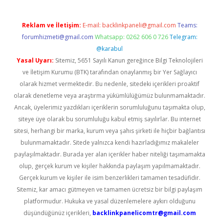
Reklam ve İletişim:
E-mail:
backlinkpaneli@gmail.com
Teams:
forumhizmeti@gmail.com
Whatsapp: 0262 606 0 726
Telegram:
@karabul
Yasal Uyarı:
Sitemiz, 5651 Sayılı Kanun gereğince Bilgi Teknolojileri
ve İletişim Kurumu (BTK) tarafından onaylanmış bir Yer Sağlayıcı
olarak hizmet vermektedir. Bu nedenle, sitedeki içerikleri proaktif
olarak denetleme veya araştırma yükümlülüğümüz bulunmamaktadır.
Ancak, üyelerimiz yazdıkları içeriklerin sorumluluğunu taşımakta olup,
siteye üye olarak bu sorumluluğu kabul etmiş sayılırlar. Bu internet
sitesi, herhangi bir marka, kurum veya şahıs şirketi ile hiçbir bağlantısı
bulunmamaktadır. Sitede yalnızca kendi hazırladığımız makaleler
paylaşılmaktadır. Burada yer alan içerikler haber niteliği taşımamakta
olup, gerçek kurum ve kişiler hakkında paylaşım yapılmamaktadır.
Gerçek kurum ve kişiler ile isim benzerlikleri tamamen tesadüfidir.
Sitemiz, kar amacı gütmeyen ve tamamen ücretsiz bir bilgi paylaşım
platformudur. Hukuka ve yasal düzenlemelere aykırı olduğunu
düşündüğünüz içerikleri,
backlinkpanelicomtr@gmail.com