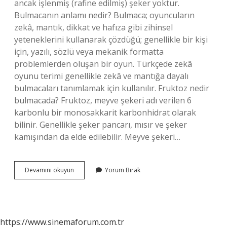
ancak işlenmiş (rafine edilmiş) şeker yoktur.
Bulmacanın anlamı nedir? Bulmaca; oyuncuların
zekâ, mantık, dikkat ve hafıza gibi zihinsel
yeteneklerini kullanarak çözdüğü; genellikle bir kişi
için, yazılı, sözlü veya mekanik formatta
problemlerden oluşan bir oyun. Türkçede zekâ
oyunu terimi genellikle zekâ ve mantığa dayalı
bulmacaları tanımlamak için kullanılır. Fruktoz nedir
bulmacada? Fruktoz, meyve şekeri adı verilen 6
karbonlu bir monosakkarit karbonhidrat olarak
bilinir. Genellikle şeker pancarı, mısır ve şeker
kamışından da elde edilebilir. Meyve şekeri…
Meyve
Devamını okuyun
Yorum Bırak
Şekeri
Bulmaca
Anlamı
Nedir
https://www.sinemaforum.com.tr