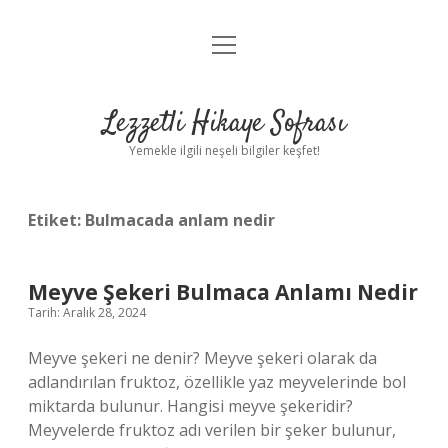
menüyü
Anasayfa
aç
Gizlilik Politikası
Lezzetli Hikaye Sofrası
Yasal Uyarı
Yemekle ilgili neşeli bilgiler keşfet!
Hakkımızda
Etiket:
Bulmacada anlam nedir
Meyve Şekeri Bulmaca Anlamı Nedir
Tarih: Aralık 28, 2024
Meyve şekeri ne denir? Meyve şekeri olarak da
adlandırılan fruktoz, özellikle yaz meyvelerinde bol
miktarda bulunur. Hangisi meyve şekeridir?
Meyvelerde fruktoz adı verilen bir şeker bulunur,