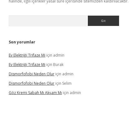
halinde, ilgili içerikler yasal süre içerisinde sitemizden kaldırılacaktır.
Arama
Son yorumlar
Ev Elektriği Trifaze Mi
için
admin
Ev Elektriği Trifaze Mi
için
Burak
Dismorfofobi Neden Olur
için
admin
Dismorfofobi Neden Olur
için
Selim
Göz Kremi Sabah Mı Akşam Mı
için
admin