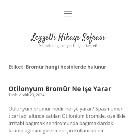
menüyü
Anasayfa
aç
Gizlilik Politikası
Lezzetli Hikaye Sofrası
Yasal Uyarı
Yemekle ilgili neşeli bilgiler keşfet!
Hakkımızda
Etiket:
Bromür hangi besinlerde bulunur
Otilonyum Bromür Ne Işe Yarar
Tarih: Aralık 23, 2024
Otilonyum bromür nedir ne işe yarar? Spasmomen
ticari adı altında satılan Otilonium bromide, özellikle
irritabl bağırsak sendromunda bağırsaklardaki
kramp ağrısını gidermek için kullanılan bir