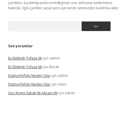
içerikleri,
backlinkpanelicomtr@gmail.com
adresine bildirmeniz
halinde, ilgili içerikler yasal süre içerisinde sitemizden kaldırılacaktır.
Arama
Son yorumlar
Ev Elektriği Trifaze Mi
için
admin
Ev Elektriği Trifaze Mi
için
Burak
Dismorfofobi Neden Olur
için
admin
Dismorfofobi Neden Olur
için
Selim
Göz Kremi Sabah Mı Akşam Mı
için
admin