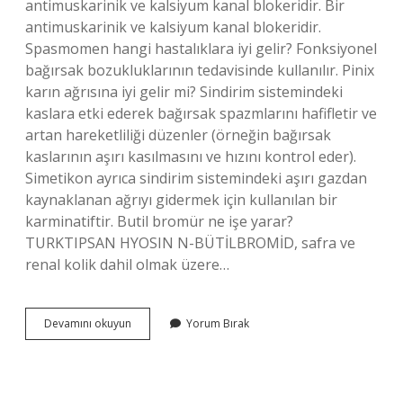
antimuskarinik ve kalsiyum kanal blokeridir. Bir
antimuskarinik ve kalsiyum kanal blokeridir.
Spasmomen hangi hastalıklara iyi gelir? Fonksiyonel
bağırsak bozukluklarının tedavisinde kullanılır. Pinix
karın ağrısına iyi gelir mi? Sindirim sistemindeki
kaslara etki ederek bağırsak spazmlarını hafifletir ve
artan hareketliliği düzenler (örneğin bağırsak
kaslarının aşırı kasılmasını ve hızını kontrol eder).
Simetikon ayrıca sindirim sistemindeki aşırı gazdan
kaynaklanan ağrıyı gidermek için kullanılan bir
karminatiftir. Butil bromür ne işe yarar?
TURKTIPSAN HYOSIN N-BÜTİLBROMİD, safra ve
renal kolik dahil olmak üzere…
Otilonyum
Devamını okuyun
Yorum Bırak
Bromür
Ne
Işe
Yarar