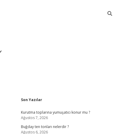
ı
Sidebar
Son Yazılar
hiltonbet giriş adresi
tulipbett.net
Kurutma toplarına yumuşatıcı konur mu ?
Ağustos 7, 2026
Buğday ten tonları nelerdir ?
Ağustos 6, 2026