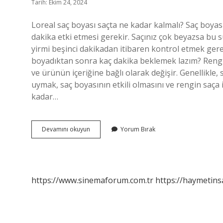
Tarih: Ekim 24, 2024
Loreal saç boyası saçta ne kadar kalmalı? Saç boyası
dakika etki etmesi gerekir. Saçınız çok beyazsa bu s
yirmi beşinci dakikadan itibaren kontrol etmek gerek
boyadıktan sonra kaç dakika beklemek lazım? Rengin
ve ürünün içeriğine bağlı olarak değişir. Genellikle,
uymak, saç boyasının etkili olmasını ve rengin saça
kadar…
Loreal
Devamını okuyun
Yorum Bırak
Saç
Boyası
Saçta
Kaç
Dakika
https://www.sinemaforum.com.tr
https://haymetins
Kalmalı