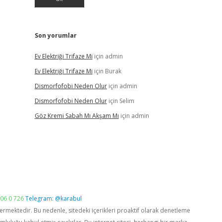
Son yorumlar
Ev Elektriği Trifaze Mi
için
admin
Ev Elektriği Trifaze Mi
için
Burak
Dismorfofobi Neden Olur
için
admin
Dismorfofobi Neden Olur
için
Selim
Göz Kremi Sabah Mı Akşam Mı
için
admin
06 0 726
Telegram: @karabul
vermektedir. Bu nedenle, sitedeki içerikleri proaktif olarak denetleme