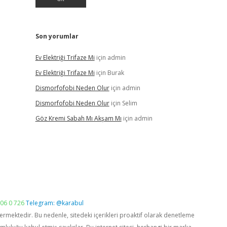
Son yorumlar
Ev Elektriği Trifaze Mi
için
admin
Ev Elektriği Trifaze Mi
için
Burak
Dismorfofobi Neden Olur
için
admin
Dismorfofobi Neden Olur
için
Selim
Göz Kremi Sabah Mı Akşam Mı
için
admin
06 0 726
Telegram: @karabul
vermektedir. Bu nedenle, sitedeki içerikleri proaktif olarak denetleme