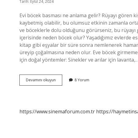
Tarih: Eylül 24, 2024
Evi böcek basması ne anlama gelir? Rüyayı gören kiş
kaybetmiş olabilir, bu olumsuz etkinin zamanla orta
ve böceklerle dolu olduğunu görürseniz, bu rüyayı gö
içerisinde neden böcek olur? Yaşadığımız evlerde esk
kitap gibi eşyalar bir süre sonra nemlenerek hamam
üreyip çoğalmasına neden olur. Eve böcek girmemesi
için doğal yöntemler: Sinekler ve arılar için lavanta,
Evi
Devamını okuyun
8 Yorum
Neden
Böcek
Basar
https://www.sinemaforum.com.tr
https://haymetins