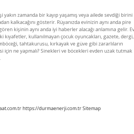
i yakın zamanda bir kayıp yaşamış veya ailede sevdiği birini
dan kalkacağını gösterir. Rüyanızda evinizin aynı anda pire
ren kişinin aynı anda iyi haberler alacağı anlamına gelir. E
i kıyafetler, kullanılmayan çocuk oyuncakları, gazete, dergi,
böceği, tahtakurusu, kırkayak ve güve gibi zararlıların
 için ne yapmalı? Sinekleri ve böcekleri evden uzak tutmak
…
aat.com.tr
https://durmaenerji.com.tr
Sitemap