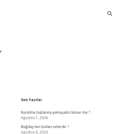
ı
Sidebar
Son Yazılar
hiltonbet giriş ad
Kurutma toplarına yumuşatıcı konur mu ?
Ağustos 7, 2026
Buğday ten tonları nelerdir ?
Ağustos 6, 2026