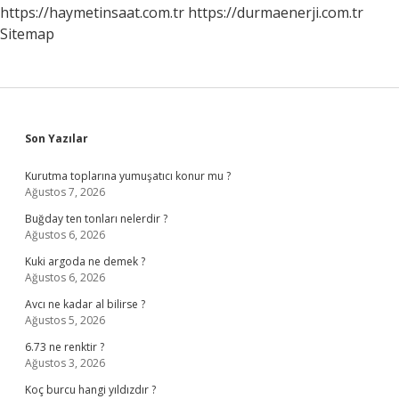
https://haymetinsaat.com.tr
https://durmaenerji.com.tr
Sitemap
Sidebar
Son Yazılar
Kurutma toplarına yumuşatıcı konur mu ?
Ağustos 7, 2026
Buğday ten tonları nelerdir ?
Ağustos 6, 2026
Kuki argoda ne demek ?
Ağustos 6, 2026
Avcı ne kadar al bilirse ?
Ağustos 5, 2026
6.73 ne renktir ?
Ağustos 3, 2026
Koç burcu hangi yıldızdır ?