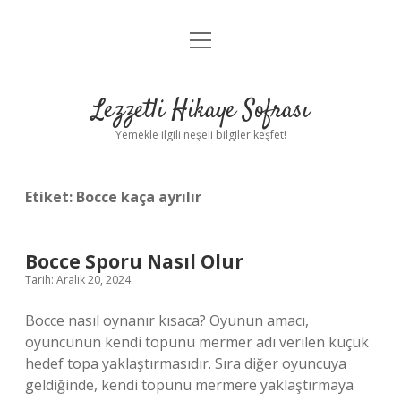
menüyü
Anasayfa
aç
Gizlilik Politikası
Lezzetli Hikaye Sofrası
Yasal Uyarı
Yemekle ilgili neşeli bilgiler keşfet!
Hakkımızda
Etiket:
Bocce kaça ayrılır
Bocce Sporu Nasıl Olur
Tarih: Aralık 20, 2024
Bocce nasıl oynanır kısaca? Oyunun amacı,
oyuncunun kendi topunu mermer adı verilen küçük
hedef topa yaklaştırmasıdır. Sıra diğer oyuncuya
geldiğinde, kendi topunu mermere yaklaştırmaya