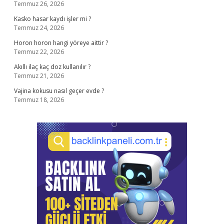
Temmuz 26, 2026
Kasko hasar kaydı işler mi ?
Temmuz 24, 2026
Horon horon hangi yöreye aittir ?
Temmuz 22, 2026
Akıllı ilaç kaç doz kullanılır ?
Temmuz 21, 2026
Vajina kokusu nasıl geçer evde ?
Temmuz 18, 2026