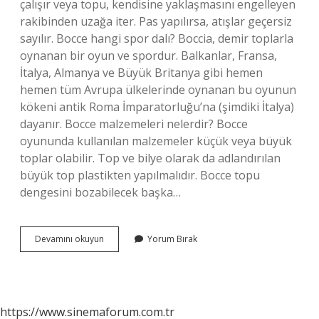
çalışır veya topu, kendisine yaklaşmasını engelleyen
rakibinden uzağa iter. Pas yapılırsa, atışlar geçersiz
sayılır. Bocce hangi spor dalı? Boccia, demir toplarla
oynanan bir oyun ve spordur. Balkanlar, Fransa,
İtalya, Almanya ve Büyük Britanya gibi hemen
hemen tüm Avrupa ülkelerinde oynanan bu oyunun
kökeni antik Roma İmparatorluğu’na (şimdiki İtalya)
dayanır. Bocce malzemeleri nelerdir? Bocce
oyununda kullanılan malzemeler küçük veya büyük
toplar olabilir. Top ve bilye olarak da adlandırılan
büyük top plastikten yapılmalıdır. Bocce topu
dengesini bozabilecek başka…
Bocce
Devamını okuyun
Yorum Bırak
Sporu
Nasıl
Olur
https://www.sinemaforum.com.tr