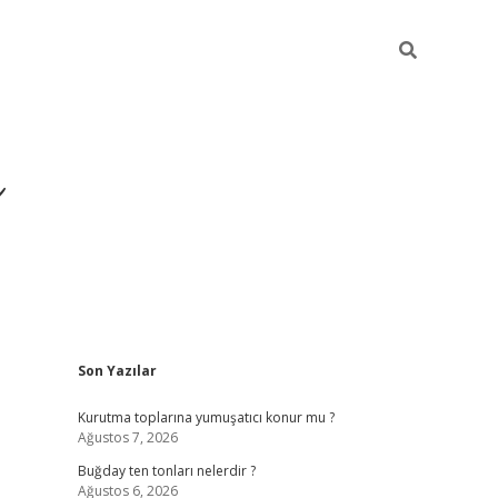
ı
Sidebar
Son Yazılar
hiltonbet giriş ad
Kurutma toplarına yumuşatıcı konur mu ?
Ağustos 7, 2026
Buğday ten tonları nelerdir ?
Ağustos 6, 2026