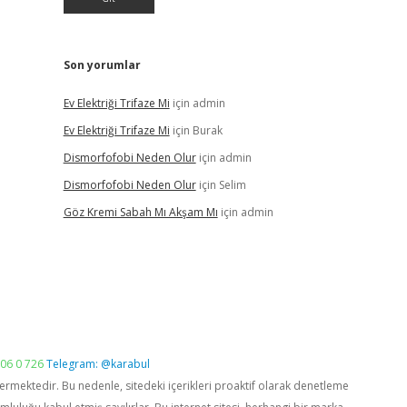
Son yorumlar
Ev Elektriği Trifaze Mi
için
admin
Ev Elektriği Trifaze Mi
için
Burak
Dismorfofobi Neden Olur
için
admin
Dismorfofobi Neden Olur
için
Selim
Göz Kremi Sabah Mı Akşam Mı
için
admin
06 0 726
Telegram: @karabul
vermektedir. Bu nedenle, sitedeki içerikleri proaktif olarak denetleme