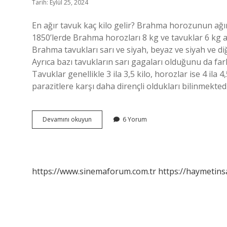
Tarih: Eylül 25, 2024
En ağır tavuk kaç kilo gelir? Brahma horozunun ağırlığı
1850’lerde Brahma horozları 8 kg ve tavuklar 6 kg ağı
Brahma tavukları sarı ve siyah, beyaz ve siyah ve d
Ayrıca bazı tavukların sarı gagaları olduğunu da fark 
Tavuklar genellikle 3 ila 3,5 kilo, horozlar ise 4 ila 4
parazitlere karşı daha dirençli oldukları bilinmektedi
Et
Devamını okuyun
6 Yorum
Tavuğu
En
Fazla
Kaç
Kilo
https://www.sinemaforum.com.tr
https://haymetins
Gelir