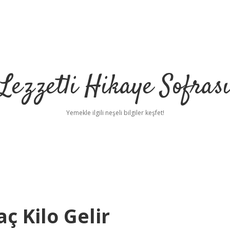
Lezzetli Hikaye Sofras
Yemekle ilgili neşeli bilgiler keşfet!
ç Kilo Gelir