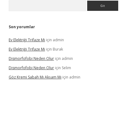
Arama
Son yorumlar
Ev Elektriği Trifaze Mi
için
admin
Ev Elektriği Trifaze Mi
için
Burak
Dismorfofobi Neden Olur
için
admin
Dismorfofobi Neden Olur
için
Selim
Göz Kremi Sabah Mı Akşam Mı
için
admin
t giriş adresi
tulipbett.net