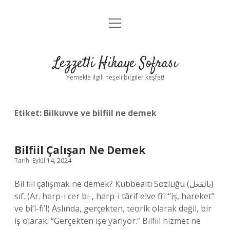
menüyü
Anasayfa
aç
Gizlilik Politikası
Lezzetli Hikaye Sofrası
Yasal Uyarı
Yemekle ilgili neşeli bilgiler keşfet!
Hakkımızda
Etiket:
Bilkuvve ve bilfiil ne demek
Bilfiil Çalışan Ne Demek
Tarih: Eylül 14, 2024
Bil fiil çalışmak ne demek? Kubbealtı Sözlüğü (ﺑﺎﻟﻔﻌﻞ)
sıf. (Ar. harp-i cer bi-, harp-i târif elve fi’l “iş, hareket”
ve bi’l-fi’l) Aslında, gerçekten, teorik olarak değil, bir
iş olarak: “Gerçekten işe yarıyor.” Bilfiil hizmet ne