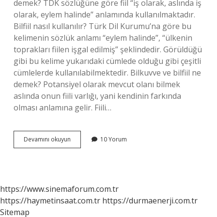
demek? TDK sözlüğüne göre fiil “iş olarak, aslında iş
olarak, eylem halinde” anlamında kullanılmaktadır.
Bilfiil nasıl kullanılır? Türk Dil Kurumu’na göre bu
kelimenin sözlük anlamı “eylem halinde”, “ülkenin
toprakları fiilen işgal edilmiş” şeklindedir. Görüldüğü
gibi bu kelime yukarıdaki cümlede olduğu gibi çeşitli
cümlelerde kullanılabilmektedir. Bilkuvve ve bilfiil ne
demek? Potansiyel olarak mevcut olanı bilmek
aslında onun fiili varlığı, yani kendinin farkında
olması anlamına gelir. Fiili…
Bilfiil
Devamını okuyun
10 Yorum
Çalışan
Ne
Demek
https://www.sinemaforum.com.tr
https://haymetinsaat.com.tr
https://durmaenerji.com.tr
Sitemap