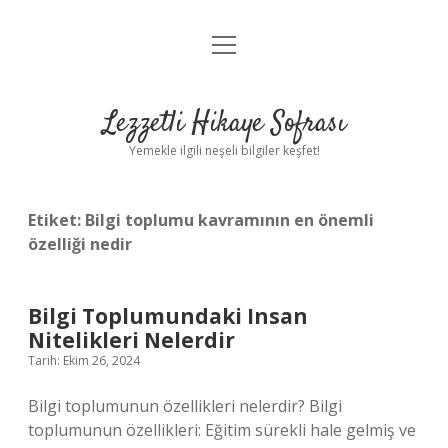
menüyü
Anasayfa
aç
Gizlilik Politikası
Lezzetli Hikaye Sofrası
Yasal Uyarı
Yemekle ilgili neşeli bilgiler keşfet!
Hakkımızda
Etiket:
Bilgi toplumu kavramının en önemli
özelliği nedir
Bilgi Toplumundaki Insan
Nitelikleri Nelerdir
Tarih: Ekim 26, 2024
Bilgi toplumunun özellikleri nelerdir? Bilgi
toplumunun özellikleri: Eğitim sürekli hale gelmiş ve