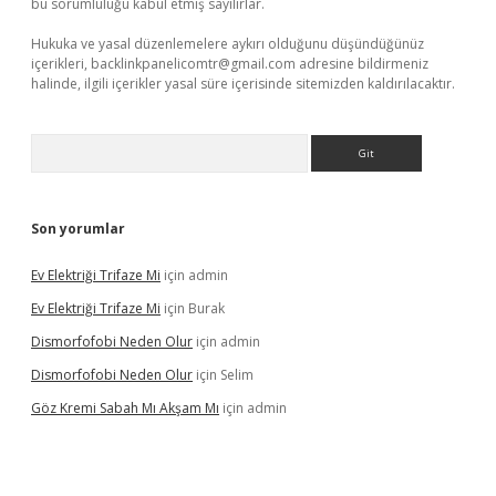
bu sorumluluğu kabul etmiş sayılırlar.
Hukuka ve yasal düzenlemelere aykırı olduğunu düşündüğünüz
içerikleri,
backlinkpanelicomtr@gmail.com
adresine bildirmeniz
halinde, ilgili içerikler yasal süre içerisinde sitemizden kaldırılacaktır.
Arama
Son yorumlar
Ev Elektriği Trifaze Mi
için
admin
Ev Elektriği Trifaze Mi
için
Burak
Dismorfofobi Neden Olur
için
admin
Dismorfofobi Neden Olur
için
Selim
Göz Kremi Sabah Mı Akşam Mı
için
admin