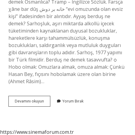
demek Osmanlıca? Tramp – İngilizce Sözlük. Farsça
χāne bar dūş خانه بر دوش “evi omuzunda olan evsiz
kişi” ifadesinden bir alıntıdır. Ayyaş berduş ne
demek? Sarhoşluk, aşırı miktarda alkollü içecek
tüketiminden kaynaklanan duyusal bozukluklar,
hareketlere karşı tahammülsüzlük, konuşma
bozuklukları, saldırganlık veya mutluluk duyguları
gibi davranışların toplu adıdır. Sarhoş, 1977 yapımı
bir Türk filmidir. Berduş ne demek tasavvufta? ѻ
Hobo olmak: Omuzlara almak, omuza almak: Çünkü
Hasan Bey, fıçısını hobolamak üzere olan birine
(Ahmet Râsim)…
Berduşluk
Devamını okuyun
Yorum Bırak
Ne
Demek
https://www.sinemaforum.com.tr