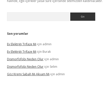
halinde, ilgili içerikler yasal süre içerisinde sitemizden kaldırılacaktır.
Arama
Son yorumlar
Ev Elektriği Trifaze Mi
için
admin
Ev Elektriği Trifaze Mi
için
Burak
Dismorfofobi Neden Olur
için
admin
Dismorfofobi Neden Olur
için
Selim
Göz Kremi Sabah Mı Akşam Mı
için
admin