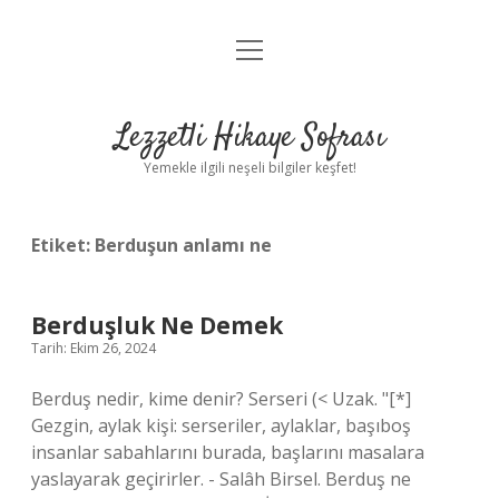
menüyü
Anasayfa
aç
Gizlilik Politikası
Lezzetli Hikaye Sofrası
Yasal Uyarı
Yemekle ilgili neşeli bilgiler keşfet!
Hakkımızda
Etiket:
Berduşun anlamı ne
Berduşluk Ne Demek
Tarih: Ekim 26, 2024
Berduş nedir, kime denir? Serseri (< Uzak. "[*]
Gezgin, aylak kişi: serseriler, aylaklar, başıboş
insanlar sabahlarını burada, başlarını masalara
yaslayarak geçirirler. - Salâh Birsel. Berduş ne