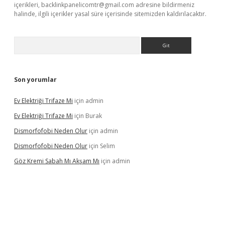
içerikleri,
backlinkpanelicomtr@gmail.com
adresine bildirmeniz
halinde, ilgili içerikler yasal süre içerisinde sitemizden kaldırılacaktır.
Arama
Son yorumlar
Ev Elektriği Trifaze Mi
için
admin
Ev Elektriği Trifaze Mi
için
Burak
Dismorfofobi Neden Olur
için
admin
Dismorfofobi Neden Olur
için
Selim
Göz Kremi Sabah Mı Akşam Mı
için
admin