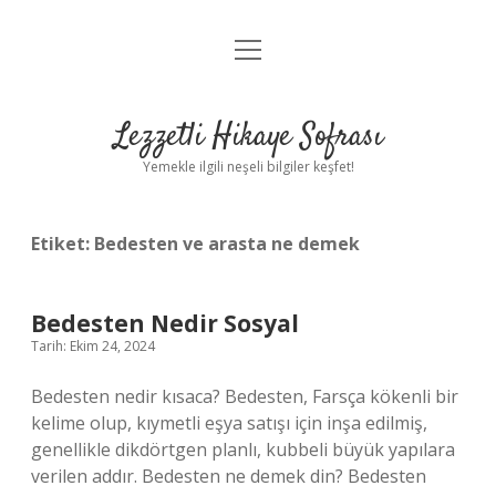
menüyü
Anasayfa
aç
Gizlilik Politikası
Lezzetli Hikaye Sofrası
Yasal Uyarı
Yemekle ilgili neşeli bilgiler keşfet!
Hakkımızda
Etiket:
Bedesten ve arasta ne demek
Bedesten Nedir Sosyal
Tarih: Ekim 24, 2024
Bedesten nedir kısaca? Bedesten, Farsça kökenli bir
kelime olup, kıymetli eşya satışı için inşa edilmiş,
genellikle dikdörtgen planlı, kubbeli büyük yapılara
verilen addır. Bedesten ne demek din? Bedesten