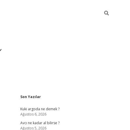
ı
Sidebar
Son Yazılar
hiltonbet giriş a
Kuki argoda ne demek ?
Ağustos 6, 2026
Avcı ne kadar al bilirse ?
Ağustos 5, 2026