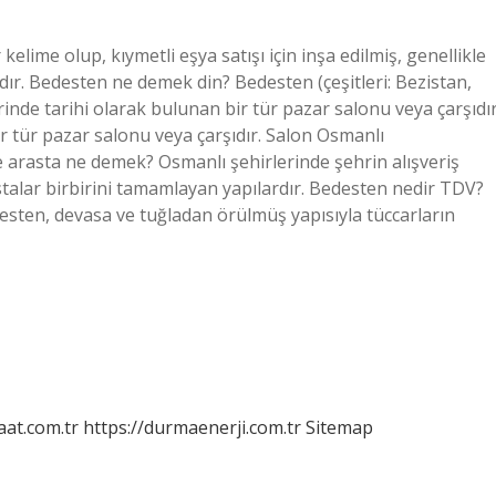
elime olup, kıymetli eşya satışı için inşa edilmiş, genellikle
dır. Bedesten ne demek din? Bedesten (çeşitleri: Bezistan,
nde tarihi olarak bulunan bir tür pazar salonu veya çarşıdır
ir tür pazar salonu veya çarşıdır. Salon Osmanlı
 arasta ne demek? Osmanlı şehirlerinde şehrin alışveriş
stalar birbirini tamamlayan yapılardır. Bedesten nedir TDV?
esten, devasa ve tuğladan örülmüş yapısıyla tüccarların
aat.com.tr
https://durmaenerji.com.tr
Sitemap