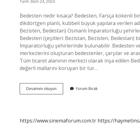
Tarih: Ekim 24, 2024
Bedesten nedir kısaca? Bedesten, Farsça kökenli bir k
dikdörtgen planlı, kubbeli büyük yapılara verilen ad
Bezisten, Bedestan) Osmanlı İmparatorluğu şehirleri
Bedesten (çeşitleri: Bezistan, Bezisten, Bedestan) b
İmparatorluğu şehirlerinde bulunabilir. Bedesten ve
merkezlerini oluşturan bedestenler, çarşılar ve ara
Tüm ticaret alanının merkezi olarak inşa edilen Bed
değerli mallarını koruyan bir tür…
Bedesten
Devamını okuyun
Yorum Bırak
Nedir
Sosyal
https://www.sinemaforum.com.tr
https://haymetins