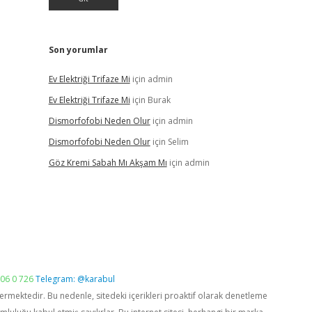
Son yorumlar
Ev Elektriği Trifaze Mi
için
admin
Ev Elektriği Trifaze Mi
için
Burak
Dismorfofobi Neden Olur
için
admin
Dismorfofobi Neden Olur
için
Selim
Göz Kremi Sabah Mı Akşam Mı
için
admin
06 0 726
Telegram: @karabul
vermektedir. Bu nedenle, sitedeki içerikleri proaktif olarak denetleme