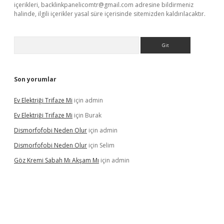
içerikleri,
backlinkpanelicomtr@gmail.com
adresine bildirmeniz
halinde, ilgili içerikler yasal süre içerisinde sitemizden kaldırılacaktır.
Arama
Son yorumlar
Ev Elektriği Trifaze Mi
için
admin
Ev Elektriği Trifaze Mi
için
Burak
Dismorfofobi Neden Olur
için
admin
Dismorfofobi Neden Olur
için
Selim
Göz Kremi Sabah Mı Akşam Mı
için
admin