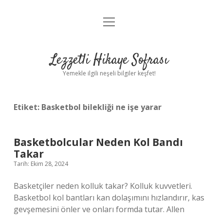
menüyü
Anasayfa
aç
Gizlilik Politikası
Lezzetli Hikaye Sofrası
Yasal Uyarı
Yemekle ilgili neşeli bilgiler keşfet!
Hakkımızda
Etiket:
Basketbol bilekliği ne işe yarar
Basketbolcular Neden Kol Bandı
Takar
Tarih: Ekim 28, 2024
Basketçiler neden kolluk takar? Kolluk kuvvetleri.
Basketbol kol bantları kan dolaşımını hızlandırır, kas
gevşemesini önler ve onları formda tutar. Allen