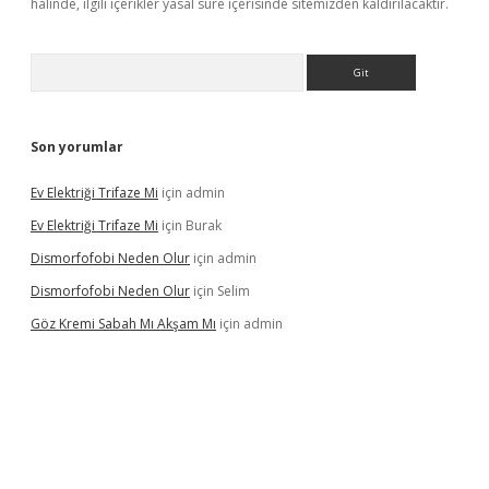
halinde, ilgili içerikler yasal süre içerisinde sitemizden kaldırılacaktır.
Arama
Son yorumlar
Ev Elektriği Trifaze Mi
için
admin
Ev Elektriği Trifaze Mi
için
Burak
Dismorfofobi Neden Olur
için
admin
Dismorfofobi Neden Olur
için
Selim
Göz Kremi Sabah Mı Akşam Mı
için
admin