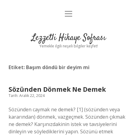
menüyü
Anasayfa
aç
Gizlilik Politikası
Lezzetli Hikaye Sofrası
Yasal Uyarı
Yemekle ilgili neşeli bilgiler keşfet!
Hakkımızda
Etiket:
Başım döndü bir deyim mi
Sözünden Dönmek Ne Demek
Tarih: Aralık 22, 2024
Sözünden caymak ne demek? [1] (sözünden veya
kararından) dönmek, vazgeçmek. Sözünden çıkmak
ne demek? Karşınızdakinin istek ve tavsiyelerini
dinleyin ve söylediklerini yapın. Sözünü etmek