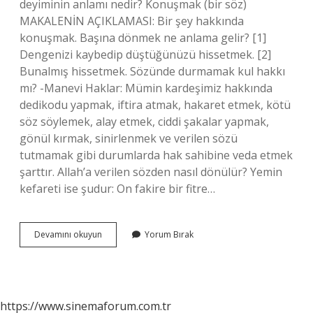
deyiminin anlamı nedir? Konuşmak (bir söz)
MAKALENİN AÇIKLAMASI: Bir şey hakkında
konuşmak. Başına dönmek ne anlama gelir? [1]
Dengenizi kaybedip düştüğünüzü hissetmek. [2]
Bunalmış hissetmek. Sözünde durmamak kul hakkı
mı? -Manevi Haklar: Mümin kardeşimiz hakkında
dedikodu yapmak, iftira atmak, hakaret etmek, kötü
söz söylemek, alay etmek, ciddi şakalar yapmak,
gönül kırmak, sinirlenmek ve verilen sözü
tutmamak gibi durumlarda hak sahibine veda etmek
şarttır. Allah’a verilen sözden nasıl dönülür? Yemin
kefareti ise şudur: On fakire bir fitre…
Sözünden
Devamını okuyun
Yorum Bırak
Dönmek
Ne
Demek
https://www.sinemaforum.com.tr