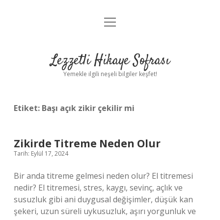
menüyü
Anasayfa
aç
Gizlilik Politikası
Lezzetli Hikaye Sofrası
Yasal Uyarı
Yemekle ilgili neşeli bilgiler keşfet!
Hakkımızda
Etiket:
Başı açık zikir çekilir mi
Zikirde Titreme Neden Olur
Tarih: Eylül 17, 2024
Bir anda titreme gelmesi neden olur? El titremesi
nedir? El titremesi, stres, kaygı, sevinç, açlık ve
susuzluk gibi ani duygusal değişimler, düşük kan
şekeri, uzun süreli uykusuzluk, aşırı yorgunluk ve