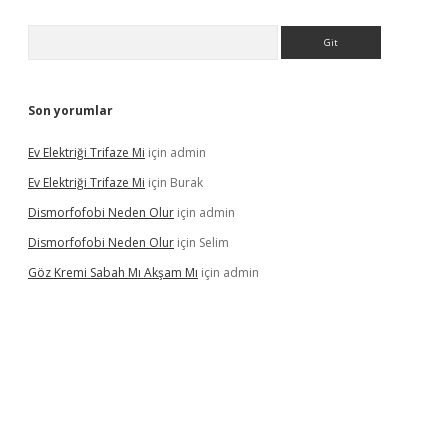
Arama
Son yorumlar
Ev Elektriği Trifaze Mi
için
admin
Ev Elektriği Trifaze Mi
için
Burak
Dismorfofobi Neden Olur
için
admin
Dismorfofobi Neden Olur
için
Selim
Göz Kremi Sabah Mı Akşam Mı
için
admin
t giriş adresi
tulipbett.net