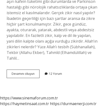
aşırı kafein tüketimi gibi durumlarda ve Parkinson
hastalığı gibi nörolojik rahatsızlıklarda ortaya çıkan
istemsiz el kasılmalarıdır. Gerçek zikir nasıl yapılır?
İbadetin geçerliliği için bazı şartlar aransa da zikre
hiçbir şart konulmamıştır. Zikir, gece gündüz,
ayakta, oturarak, yatarak, abdestli veya abdestsiz
yapılabilir. En faziletli zikir, kalp ve dil ile yapılan,
yani dilin kalpte olanı açığa vurduğu zikirdir. Allah’ın
zikirleri nelerdir? Yüce Allah’ı tesbih (Sübhanallah),
Tekbir (Allahu Ekber), Tahmîd (Elhamdülillah) ve
Tahlil…
Zikirde
Devamını okuyun
12 Yorum
Titreme
Neden
Olur
https://www.sinemaforum.com.tr
https://haymetinsaat.com.tr
https://durmaenerji.com.tr