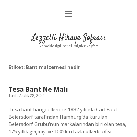
menüyü
Anasayfa
aç
Gizlilik Politikası
Lezzetli Hikaye Sofrası
Yasal Uyarı
Yemekle ilgili neşeli bilgiler keşfet!
Hakkımızda
Etiket:
Bant malzemesi nedir
Tesa Bant Ne Malı
Tarih: Aralık 28, 2024
Tesa bant hangi ülkenin? 1882 yılında Carl Paul
Beiersdorf tarafından Hamburg’da kurulan
Beiersdorf Grubu’nun markalarından biri olan tesa,
125 yıllık geçmişi ve 100’den fazla ülkede ofisi