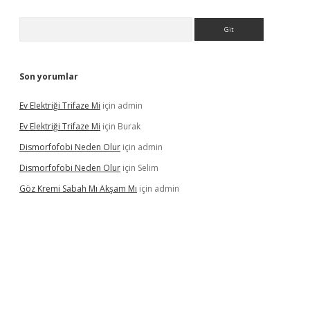
Arama
Son yorumlar
Ev Elektriği Trifaze Mi
için
admin
Ev Elektriği Trifaze Mi
için
Burak
Dismorfofobi Neden Olur
için
admin
Dismorfofobi Neden Olur
için
Selim
Göz Kremi Sabah Mı Akşam Mı
için
admin
et giriş adresi
tulipbett.net