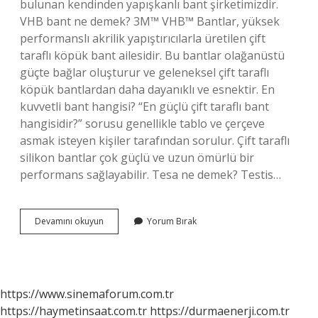
bulunan kendinden yapışkanlı bant şirketimizdir.
VHB bant ne demek? 3M™ VHB™ Bantlar, yüksek
performanslı akrilik yapıştırıcılarla üretilen çift
taraflı köpük bant ailesidir. Bu bantlar olağanüstü
güçte bağlar oluşturur ve geleneksel çift taraflı
köpük bantlardan daha dayanıklı ve esnektir. En
kuvvetli bant hangisi? “En güçlü çift taraflı bant
hangisidir?” sorusu genellikle tablo ve çerçeve
asmak isteyen kişiler tarafından sorulur. Çift taraflı
silikon bantlar çok güçlü ve uzun ömürlü bir
performans sağlayabilir. Tesa ne demek? Testis…
Tesa
Devamını okuyun
Yorum Bırak
Bant
Ne
Malı
https://www.sinemaforum.com.tr
https://haymetinsaat.com.tr
https://durmaenerji.com.tr