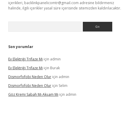
içerikleri,
backlinkpanelicomtr@gmail.com
adresine bildirmeniz
halinde, ilgili içerikler yasal süre içerisinde sitemizden kaldırılacaktır.
Arama
Son yorumlar
Ev Elektriği Trifaze Mi
için
admin
Ev Elektriği Trifaze Mi
için
Burak
Dismorfofobi Neden Olur
için
admin
Dismorfofobi Neden Olur
için
Selim
Göz Kremi Sabah Mı Akşam Mı
için
admin