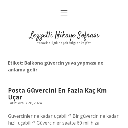
menüyü
Anasayfa
aç
Gizlilik Politikası
Lezzetli Hikaye Sofrası
Yasal Uyarı
Yemekle ilgili neşeli bilgiler keşfet!
Hakkımızda
Etiket:
Balkona güvercin yuva yapması ne
anlama gelir
Posta Güvercini En Fazla Kaç Km
Uçar
Tarih: Aralık 26, 2024
Güvercinler ne kadar uçabilir? Bir güvercin ne kadar
hızlı uçabilir? Güvercinler saatte 60 mil hıza