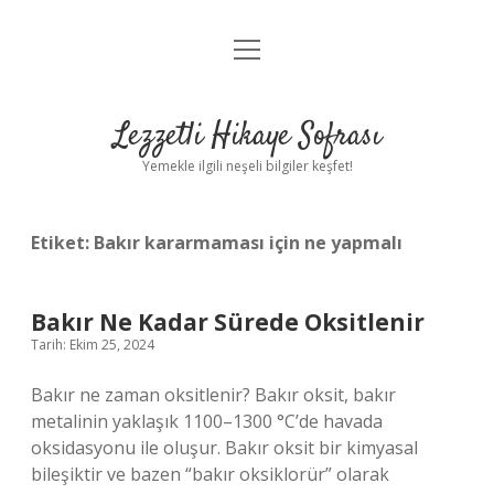
menüyü
Anasayfa
aç
Gizlilik Politikası
Lezzetli Hikaye Sofrası
Yasal Uyarı
Yemekle ilgili neşeli bilgiler keşfet!
Hakkımızda
Etiket:
Bakır kararmaması için ne yapmalı
Bakır Ne Kadar Sürede Oksitlenir
Tarih: Ekim 25, 2024
Bakır ne zaman oksitlenir? Bakır oksit, bakır
metalinin yaklaşık 1100–1300 °C’de havada
oksidasyonu ile oluşur. Bakır oksit bir kimyasal
bileşiktir ve bazen “bakır oksiklorür” olarak