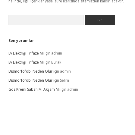
halinde, ilgili içerikler yasal süre içerisinde sitemizden kaldırılacaktır.
Arama
Son yorumlar
Ev Elektriği Trifaze Mi
için
admin
Ev Elektriği Trifaze Mi
için
Burak
Dismorfofobi Neden Olur
için
admin
Dismorfofobi Neden Olur
için
Selim
Göz Kremi Sabah Mı Akşam Mı
için
admin