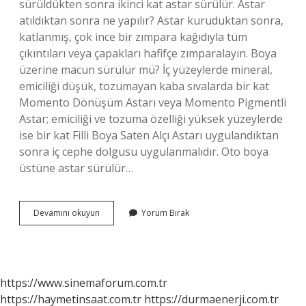
sürüldükten sonra ikinci kat astar sürülür. Astar
atıldıktan sonra ne yapılır? Astar kuruduktan sonra,
katlanmış, çok ince bir zımpara kağıdıyla tüm
çıkıntıları veya çapakları hafifçe zımparalayın. Boya
üzerine macun sürülür mü? İç yüzeylerde mineral,
emiciliği düşük, tozumayan kaba sıvalarda bir kat
Momento Dönüşüm Astarı veya Momento Pigmentli
Astar; emiciliği ve tozuma özelliği yüksek yüzeylerde
ise bir kat Filli Boya Saten Alçı Astarı uygulandıktan
sonra iç cephe dolgusu uygulanmalıdır. Oto boya
üstüne astar sürülür…
Astarın
Devamını okuyun
Yorum Bırak
Üstüne
Macun
Çekilir
Mi
https://www.sinemaforum.com.tr
https://haymetinsaat.com.tr
https://durmaenerji.com.tr