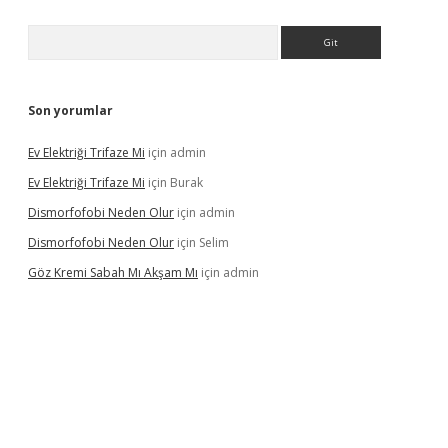
Arama
Son yorumlar
Ev Elektriği Trifaze Mi
için
admin
Ev Elektriği Trifaze Mi
için
Burak
Dismorfofobi Neden Olur
için
admin
Dismorfofobi Neden Olur
için
Selim
Göz Kremi Sabah Mı Akşam Mı
için
admin
t giriş adresi
tulipbett.net