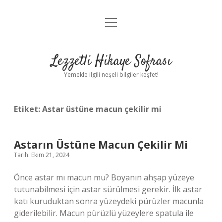
menüyü
Anasayfa
aç
Gizlilik Politikası
Lezzetli Hikaye Sofrası
Yasal Uyarı
Yemekle ilgili neşeli bilgiler keşfet!
Hakkımızda
Etiket:
Astar üstüne macun çekilir mi
Astarın Üstüne Macun Çekilir Mi
Tarih: Ekim 21, 2024
Önce astar mı macun mu? Boyanın ahşap yüzeye
tutunabilmesi için astar sürülmesi gerekir. İlk astar
katı kuruduktan sonra yüzeydeki pürüzler macunla
giderilebilir. Macun pürüzlü yüzeylere spatula ile