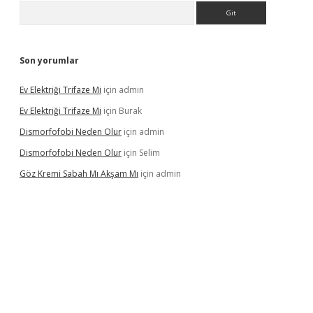
Arama
Son yorumlar
Ev Elektriği Trifaze Mi
için
admin
Ev Elektriği Trifaze Mi
için
Burak
Dismorfofobi Neden Olur
için
admin
Dismorfofobi Neden Olur
için
Selim
Göz Kremi Sabah Mı Akşam Mı
için
admin
et giriş adresi
tulipbett.net