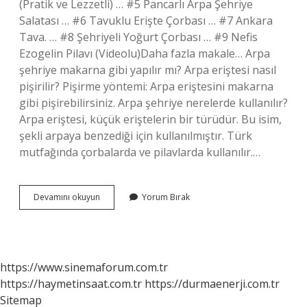
(Pratik ve Lezzetli) … #5 Pancarlı Arpa Şehriye
Salatası … #6 Tavuklu Erişte Çorbası … #7 Ankara
Tava. … #8 Şehriyeli Yoğurt Çorbası … #9 Nefis
Ezogelin Pilavı (Videolu)Daha fazla makale… Arpa
şehriye makarna gibi yapılır mı? Arpa eriştesi nasıl
pişirilir? Pişirme yöntemi: Arpa eriştesini makarna
gibi pişirebilirsiniz. Arpa şehriye nerelerde kullanılır?
Arpa eriştesi, küçük eriştelerin bir türüdür. Bu isim,
şekli arpaya benzediği için kullanılmıştır. Türk
mutfağında çorbalarda ve pilavlarda kullanılır.…
Arpa
Devamını okuyun
Yorum Bırak
Şehriye
Ile
Neler
Yapılır
https://www.sinemaforum.com.tr
https://haymetinsaat.com.tr
https://durmaenerji.com.tr
Sitemap