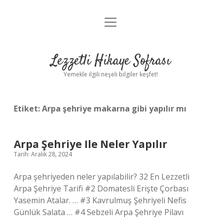
menüyü
Anasayfa
aç
Gizlilik Politikası
Lezzetli Hikaye Sofrası
Yasal Uyarı
Yemekle ilgili neşeli bilgiler keşfet!
Hakkımızda
Etiket:
Arpa şehriye makarna gibi yapılır mı
Arpa Şehriye Ile Neler Yapılır
Tarih: Aralık 28, 2024
Arpa şehriyeden neler yapılabilir? 32 En Lezzetli
Arpa Şehriye Tarifi #2 Domatesli Erişte Çorbası
Yasemin Atalar. … #3 Kavrulmuş Şehriyeli Nefis
Günlük Salata … #4 Sebzeli Arpa Şehriye Pilavı