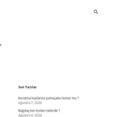
ı
Sidebar
Son Yazılar
hiltonbet giriş a
Kurutma toplarına yumuşatıcı konur mu ?
Ağustos 7, 2026
Buğday ten tonları nelerdir ?
Ağustos 6, 2026