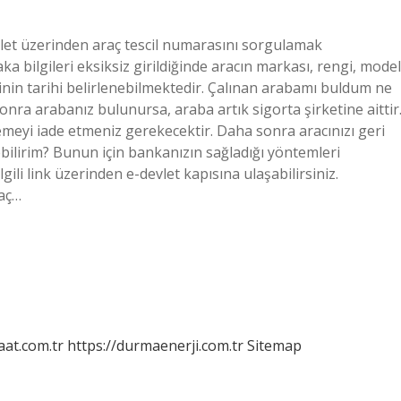
devlet üzerinden araç tescil numarasını sorgulamak
a bilgileri eksiksiz girildiğinde aracın markası, rengi, model
gesinin tarihi belirlenebilmektedir. Çalınan arabamı buldum ne
onra arabanız bulunursa, araba artık sigorta şirketine aittir
demeyi iade etmeniz gerekecektir. Daha sonra aracınızı geri
ebilirim? Bunun için bankanızın sağladığı yöntemleri
gili link üzerinden e-devlet kapısına ulaşabilirsiniz.
raç…
aat.com.tr
https://durmaenerji.com.tr
Sitemap