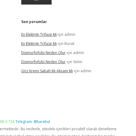
Son yorumlar
Ev Elektriği Trifaze Mi
için
admin
Ev Elektriği Trifaze Mi
için
Burak
Dismorfofobi Neden Olur
için
admin
Dismorfofobi Neden Olur
için
Selim
Göz Kremi Sabah Mı Akşam Mı
için
admin
06 0 726
Telegram: @karabul
vermektedir. Bu nedenle, sitedeki içerikleri proaktif olarak denetleme