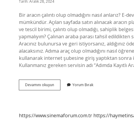
Tarih: Aralık 28, 2024
Bir aracın çalıntı olup olmadığını nasıl anlarız? E-
mümkündür. Açılan sayfada satın alınacak aracın plak
ve tescil birimi, çalıntı olup olmadığı, sahiplik bel
yapmalıyım? Çalınan araba parası tahsil edildikten s
Aracınız bulunursa ve geri istiyorsanız, aldığınız ö
alacaksınız. Adıma araç olup olmadığını nasıl öğren
kullanarak internet şubesine giriş yaptıktan sonra il
Kullanmanız gereken servisin adı “Adımda Kayıtlı A
Çalıntı
Devamını okuyun
Yorum Bırak
Araba
Nasıl
Sorgulanır
https://www.sinemaforum.com.tr
https://haymetins