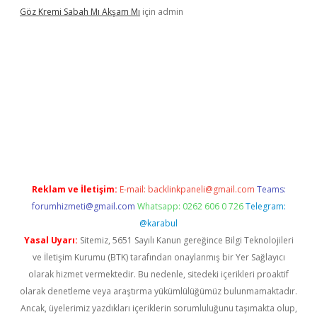
Göz Kremi Sabah Mı Akşam Mı
için
admin
 giriş adresi
tulipbett.net
Reklam ve İletişim:
E-mail:
backlinkpaneli@gmail.com
Teams:
forumhizmeti@gmail.com
Whatsapp: 0262 606 0 726
Telegram:
@karabul
Yasal Uyarı:
Sitemiz, 5651 Sayılı Kanun gereğince Bilgi Teknolojileri
ve İletişim Kurumu (BTK) tarafından onaylanmış bir Yer Sağlayıcı
olarak hizmet vermektedir. Bu nedenle, sitedeki içerikleri proaktif
olarak denetleme veya araştırma yükümlülüğümüz bulunmamaktadır.
Ancak, üyelerimiz yazdıkları içeriklerin sorumluluğunu taşımakta olup,