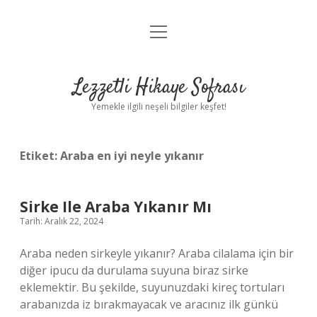
menüyü
Anasayfa
aç
Gizlilik Politikası
Lezzetli Hikaye Sofrası
Yasal Uyarı
Yemekle ilgili neşeli bilgiler keşfet!
Hakkımızda
Etiket:
Araba en iyi neyle yıkanır
Sirke Ile Araba Yıkanır Mı
Tarih: Aralık 22, 2024
Araba neden sirkeyle yıkanır? Araba cilalama için bir
diğer ipucu da durulama suyuna biraz sirke
eklemektir. Bu şekilde, suyunuzdaki kireç tortuları
arabanızda iz bırakmayacak ve aracınız ilk günkü