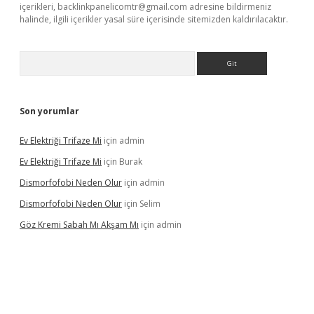
içerikleri,
backlinkpanelicomtr@gmail.com
adresine bildirmeniz
halinde, ilgili içerikler yasal süre içerisinde sitemizden kaldırılacaktır.
Arama
Son yorumlar
Ev Elektriği Trifaze Mi
için
admin
Ev Elektriği Trifaze Mi
için
Burak
Dismorfofobi Neden Olur
için
admin
Dismorfofobi Neden Olur
için
Selim
Göz Kremi Sabah Mı Akşam Mı
için
admin