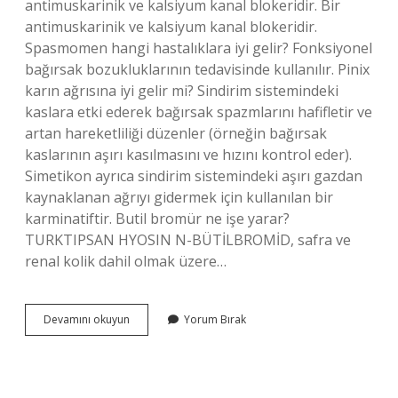
antimuskarinik ve kalsiyum kanal blokeridir. Bir
antimuskarinik ve kalsiyum kanal blokeridir.
Spasmomen hangi hastalıklara iyi gelir? Fonksiyonel
bağırsak bozukluklarının tedavisinde kullanılır. Pinix
karın ağrısına iyi gelir mi? Sindirim sistemindeki
kaslara etki ederek bağırsak spazmlarını hafifletir ve
artan hareketliliği düzenler (örneğin bağırsak
kaslarının aşırı kasılmasını ve hızını kontrol eder).
Simetikon ayrıca sindirim sistemindeki aşırı gazdan
kaynaklanan ağrıyı gidermek için kullanılan bir
karminatiftir. Butil bromür ne işe yarar?
TURKTIPSAN HYOSIN N-BÜTİLBROMİD, safra ve
renal kolik dahil olmak üzere…
Otilonyum
Devamını okuyun
Yorum Bırak
Bromür
Ne
Işe
Yarar