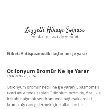
menüyü
Anasayfa
aç
Gizlilik Politikası
Lezzetli Hikaye Sofrası
Yasal Uyarı
Yemekle ilgili neşeli bilgiler keşfet!
Hakkımızda
Etiket:
Antispazmodik ilaçlar ne işe yarar
Otilonyum Bromür Ne Işe Yarar
Tarih: Aralık 23, 2024
Otilonyum bromür nedir ne işe yarar? Spasmomen
ticari adı altında satılan Otilonium bromide, özellikle
irritabl bağırsak sendromunda bağırsaklardaki
kramp ağrısını gidermek için kullanılan bir