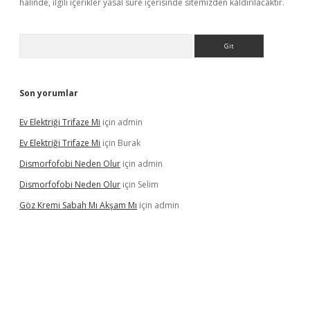
halinde, ilgili içerikler yasal süre içerisinde sitemizden kaldırılacaktır.
Arama
Son yorumlar
Ev Elektriği Trifaze Mi
için
admin
Ev Elektriği Trifaze Mi
için
Burak
Dismorfofobi Neden Olur
için
admin
Dismorfofobi Neden Olur
için
Selim
Göz Kremi Sabah Mı Akşam Mı
için
admin