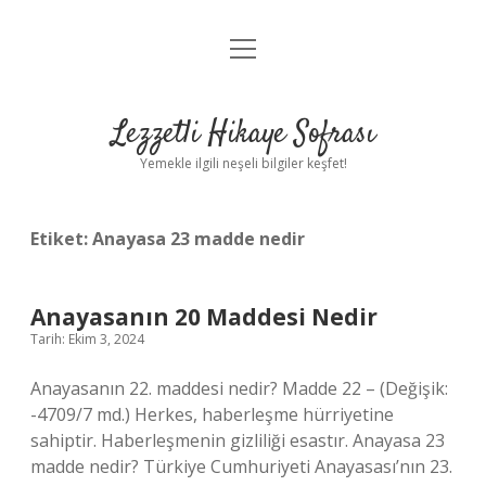
menüyü
Anasayfa
aç
Gizlilik Politikası
Lezzetli Hikaye Sofrası
Yasal Uyarı
Yemekle ilgili neşeli bilgiler keşfet!
Hakkımızda
Etiket:
Anayasa 23 madde nedir
Anayasanın 20 Maddesi Nedir
Tarih: Ekim 3, 2024
Anayasanın 22. maddesi nedir? Madde 22 – (Değişik:
-4709/7 md.) Herkes, haberleşme hürriyetine
sahiptir. Haberleşmenin gizliliği esastır. Anayasa 23
madde nedir? Türkiye Cumhuriyeti Anayasası’nın 23.