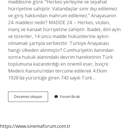
maddesine göre: “Herkes yerleşme ve seyahat
hürriyetine sahiptir. Vatandaşlar sınır dışı edilemez
ve giriş hakkından mahrum edilemez.” Anayasanın
24. maddesi nedir? MADDE 24. – Herkes, vicdan,
inanç ve kanaat hürriyetine sahiptir. İbadet, dinî ayin
ve törenler, 14 üncü madde hükümlerine aykırı
olmamak şartıyla serbesttir. Türkiye Anayasası
hangi ülkeden alınmıştır? Cumhuriyetin ilanından
sonra hukuk alanındaki devrim hareketinin Türk
toplumuna kazandırdığı en önemli eser, İsviçre
Medeni Kanunu’ndan tercüme edilerek 4 Ekim
1926’da yürürlüğe giren 743 sayılı Türk…
Anayasanın
Devamını okuyun
Yorum Bırak
20
Maddesi
Nedir
https://www.sinemaforum.com.tr