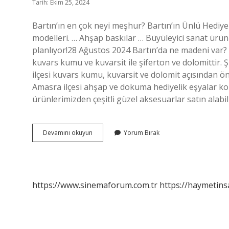
Tarih: Ekim 25, 2024
Bartın’ın en çok neyi meşhur? Bartın’ın Ünlü Hediyelik
modelleri. … Ahşap baskılar … Büyüleyici sanat ürünl
planlıyor!28 Ağustos 2024 Bartın’da ne madeni var?
kuvars kumu ve kuvarsit ile şiferton ve dolomittir. Ş
ilçesi kuvars kumu, kuvarsit ve dolomit açısından öne
Amasra ilçesi ahşap ve dokuma hediyelik eşyalar k
ürünlerimizden çeşitli güzel aksesuarlar satın alabil
Bartında
Devamını okuyun
Yorum Bırak
Ne
Uretilir
https://www.sinemaforum.com.tr
https://haymetins