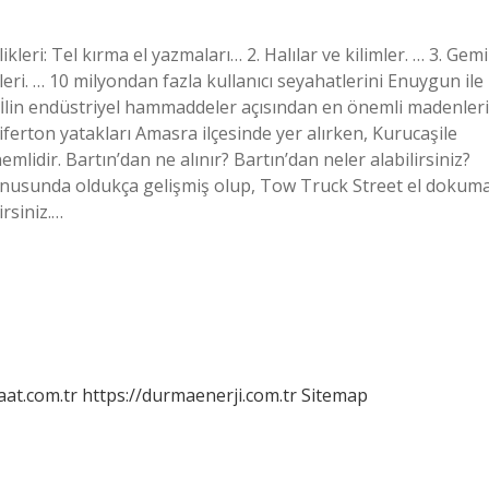
leri: Tel kırma el yazmaları… 2. Halılar ve kilimler. … 3. Gemi
eri. … 10 milyondan fazla kullanıcı seyahatlerini Enuygun ile
 İlin endüstriyel hammaddeler açısından en önemli madenleri
iferton yatakları Amasra ilçesinde yer alırken, Kurucaşile
mlidir. Bartın’dan ne alınır? Bartın’dan neler alabilirsiniz?
onusunda oldukça gelişmiş olup, Tow Truck Street el dokum
irsiniz.…
aat.com.tr
https://durmaenerji.com.tr
Sitemap