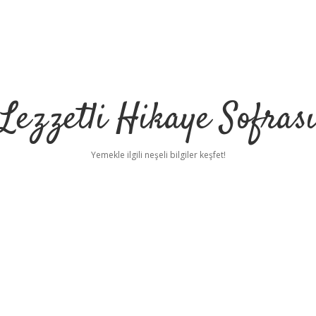
Lezzetli Hikaye Sofras
Yemekle ilgili neşeli bilgiler keşfet!