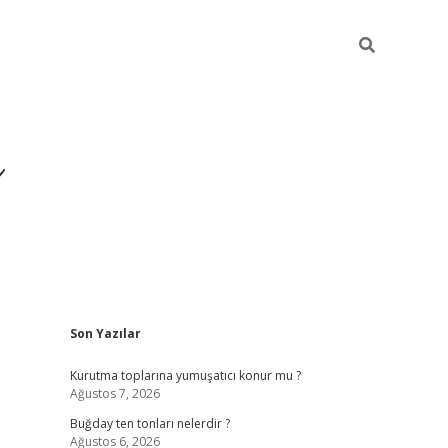
ı
Sidebar
Son Yazılar
hiltonbet giriş ad
Kurutma toplarına yumuşatıcı konur mu ?
Ağustos 7, 2026
Buğday ten tonları nelerdir ?
Ağustos 6, 2026