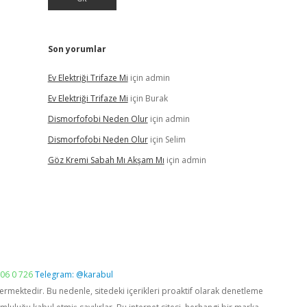
Son yorumlar
Ev Elektriği Trifaze Mi
için
admin
Ev Elektriği Trifaze Mi
için
Burak
Dismorfofobi Neden Olur
için
admin
Dismorfofobi Neden Olur
için
Selim
Göz Kremi Sabah Mı Akşam Mı
için
admin
06 0 726
Telegram: @karabul
vermektedir. Bu nedenle, sitedeki içerikleri proaktif olarak denetleme