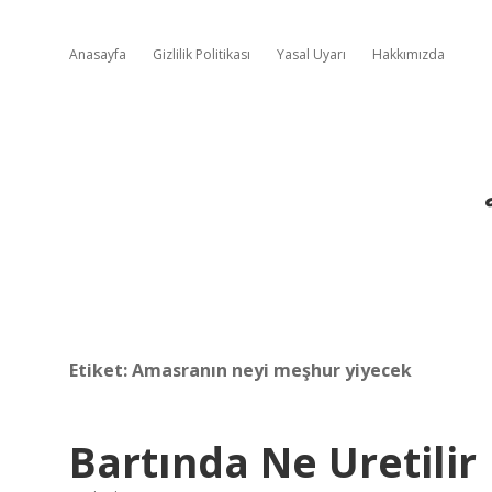
Anasayfa
Gizlilik Politikası
Yasal Uyarı
Hakkımızda
Etiket:
Amasranın neyi meşhur yiyecek
Bartında Ne Uretilir