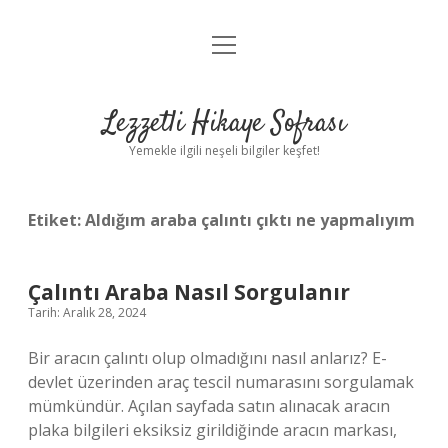
menüyü
Anasayfa
aç
Gizlilik Politikası
Lezzetli Hikaye Sofrası
Yasal Uyarı
Yemekle ilgili neşeli bilgiler keşfet!
Hakkımızda
Etiket:
Aldığım araba çalıntı çıktı ne yapmalıyım
Çalıntı Araba Nasıl Sorgulanır
Tarih: Aralık 28, 2024
Bir aracın çalıntı olup olmadığını nasıl anlarız? E-
devlet üzerinden araç tescil numarasını sorgulamak
mümkündür. Açılan sayfada satın alınacak aracın
plaka bilgileri eksiksiz girildiğinde aracın markası,