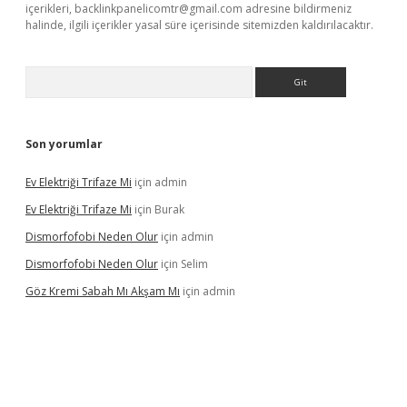
içerikleri,
backlinkpanelicomtr@gmail.com
adresine bildirmeniz
halinde, ilgili içerikler yasal süre içerisinde sitemizden kaldırılacaktır.
Arama
Son yorumlar
Ev Elektriği Trifaze Mi
için
admin
Ev Elektriği Trifaze Mi
için
Burak
Dismorfofobi Neden Olur
için
admin
Dismorfofobi Neden Olur
için
Selim
Göz Kremi Sabah Mı Akşam Mı
için
admin