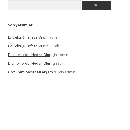
Arama
Son yorumlar
Ev Elektriği Trifaze Mi
için
admin
Ev Elektriği Trifaze Mi
için
Burak
Dismorfofobi Neden Olur
için
admin
Dismorfofobi Neden Olur
için
Selim
Göz Kremi Sabah Mı Akşam Mı
için
admin
t giriş adresi
tulipbett.net