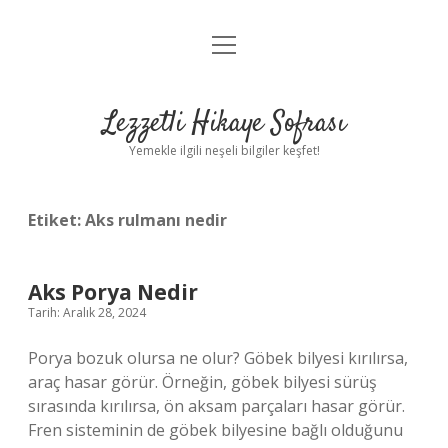
menüyü
Anasayfa
aç
Gizlilik Politikası
Lezzetli Hikaye Sofrası
Yasal Uyarı
Yemekle ilgili neşeli bilgiler keşfet!
Hakkımızda
Etiket:
Aks rulmanı nedir
Aks Porya Nedir
Tarih: Aralık 28, 2024
Porya bozuk olursa ne olur? Göbek bilyesi kırılırsa,
araç hasar görür. Örneğin, göbek bilyesi sürüş
sırasında kırılırsa, ön aksam parçaları hasar görür.
Fren sisteminin de göbek bilyesine bağlı olduğunu