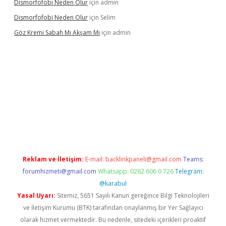
Dismorfofobi Neden Olur
için
admin
Dismorfofobi Neden Olur
için
Selim
Göz Kremi Sabah Mı Akşam Mı
için
admin
 giriş adresi
tulipbett.net
Reklam ve İletişim:
E-mail:
backlinkpaneli@gmail.com
Teams:
forumhizmeti@gmail.com
Whatsapp: 0262 606 0 726
Telegram:
@karabul
Yasal Uyarı:
Sitemiz, 5651 Sayılı Kanun gereğince Bilgi Teknolojileri
ve İletişim Kurumu (BTK) tarafından onaylanmış bir Yer Sağlayıcı
olarak hizmet vermektedir. Bu nedenle, sitedeki içerikleri proaktif