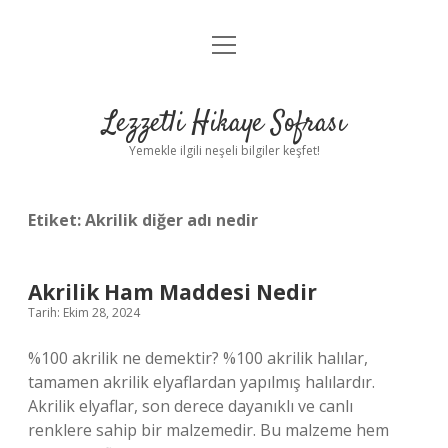
menüyü
Anasayfa
aç
Gizlilik Politikası
Lezzetli Hikaye Sofrası
Yasal Uyarı
Yemekle ilgili neşeli bilgiler keşfet!
Hakkımızda
Etiket:
Akrilik diğer adı nedir
Akrilik Ham Maddesi Nedir
Tarih: Ekim 28, 2024
%100 akrilik ne demektir? %100 akrilik halılar,
tamamen akrilik elyaflardan yapılmış halılardır.
Akrilik elyaflar, son derece dayanıklı ve canlı
renklere sahip bir malzemedir. Bu malzeme hem