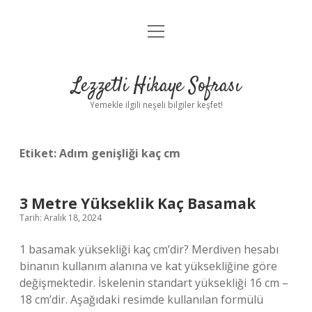
menüyü
Anasayfa
aç
Gizlilik Politikası
Lezzetli Hikaye Sofrası
Yasal Uyarı
Yemekle ilgili neşeli bilgiler keşfet!
Hakkımızda
Etiket:
Adım genişliği kaç cm
3 Metre Yükseklik Kaç Basamak
Tarih: Aralık 18, 2024
1 basamak yüksekliği kaç cm’dir? Merdiven hesabı
binanın kullanım alanına ve kat yüksekliğine göre
değişmektedir. İskelenin standart yüksekliği 16 cm –
18 cm’dir. Aşağıdaki resimde kullanılan formülü