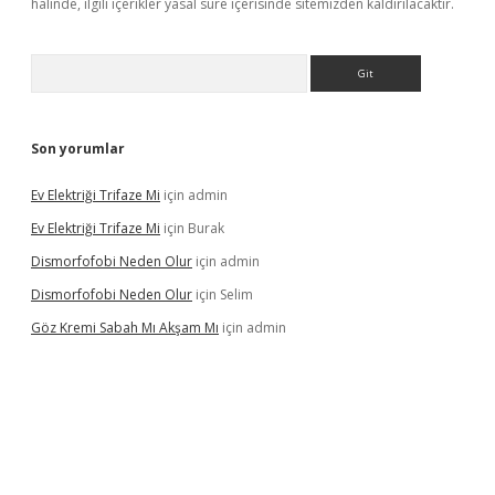
halinde, ilgili içerikler yasal süre içerisinde sitemizden kaldırılacaktır.
Arama
Son yorumlar
Ev Elektriği Trifaze Mi
için
admin
Ev Elektriği Trifaze Mi
için
Burak
Dismorfofobi Neden Olur
için
admin
Dismorfofobi Neden Olur
için
Selim
Göz Kremi Sabah Mı Akşam Mı
için
admin