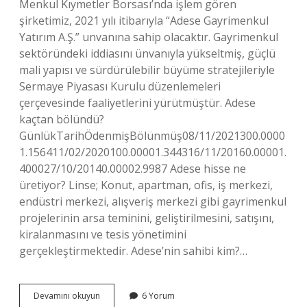
Menkul Kıymetler Borsası’nda işlem gören
şirketimiz, 2021 yılı itibarıyla “Adese Gayrimenkul
Yatırım A.Ş.” unvanına sahip olacaktır. Gayrimenkul
sektöründeki iddiasını ünvanıyla yükseltmiş, güçlü
mali yapısı ve sürdürülebilir büyüme stratejileriyle
Sermaye Piyasası Kurulu düzenlemeleri
çerçevesinde faaliyetlerini yürütmüştür. Adese
kaçtan bölündü?
GünlükTarihÖdenmişBölünmüş08/11/2021300.0000
1.156411/02/2020100.00001.344316/11/20160.00001.
400027/10/20140.00002.9987 Adese hisse ne
üretiyor? Linse; Konut, apartman, ofis, iş merkezi,
endüstri merkezi, alışveriş merkezi gibi gayrimenkul
projelerinin arsa teminini, geliştirilmesini, satışını,
kiralanmasını ve tesis yönetimini
gerçekleştirmektedir. Adese’nin sahibi kim?…
Adese
Devamını okuyun
6 Yorum