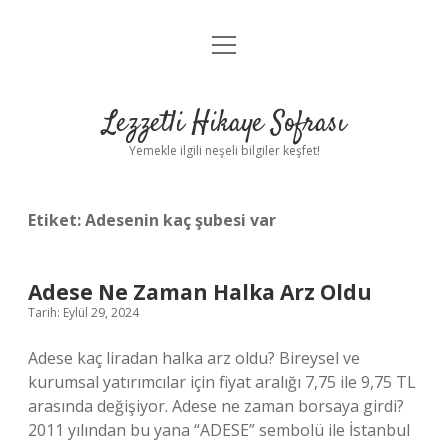
menüyü
Anasayfa
aç
Gizlilik Politikası
Lezzetli Hikaye Sofrası
Yasal Uyarı
Yemekle ilgili neşeli bilgiler keşfet!
Hakkımızda
Etiket:
Adesenin kaç şubesi var
Adese Ne Zaman Halka Arz Oldu
Tarih: Eylül 29, 2024
Adese kaç liradan halka arz oldu? Bireysel ve
kurumsal yatırımcılar için fiyat aralığı 7,75 ile 9,75 TL
arasında değişiyor. Adese ne zaman borsaya girdi?
2011 yılından bu yana “ADESE” sembolü ile İstanbul