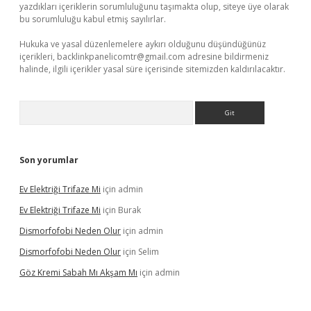
yazdıkları içeriklerin sorumluluğunu taşımakta olup, siteye üye olarak
bu sorumluluğu kabul etmiş sayılırlar.
Hukuka ve yasal düzenlemelere aykırı olduğunu düşündüğünüz
içerikleri,
backlinkpanelicomtr@gmail.com
adresine bildirmeniz
halinde, ilgili içerikler yasal süre içerisinde sitemizden kaldırılacaktır.
Arama
Son yorumlar
Ev Elektriği Trifaze Mi
için
admin
Ev Elektriği Trifaze Mi
için
Burak
Dismorfofobi Neden Olur
için
admin
Dismorfofobi Neden Olur
için
Selim
Göz Kremi Sabah Mı Akşam Mı
için
admin