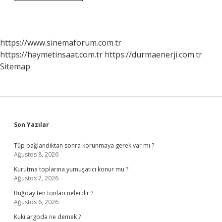
Ne
Zaman
Halka
Arz
Oldu
https://www.sinemaforum.com.tr
https://haymetinsaat.com.tr
https://durmaenerji.com.tr
Sitemap
Sidebar
Son Yazılar
Tüp bağlandıktan sonra korunmaya gerek var mı ?
Ağustos 8, 2026
Kurutma toplarına yumuşatıcı konur mu ?
Ağustos 7, 2026
Buğday ten tonları nelerdir ?
Ağustos 6, 2026
Kuki argoda ne demek ?