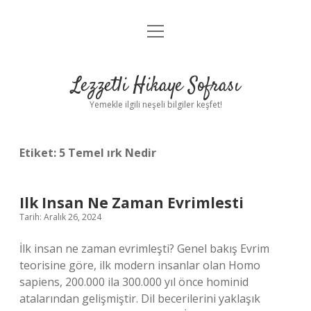
menüyü
Anasayfa
aç
Gizlilik Politikası
Lezzetli Hikaye Sofrası
Yasal Uyarı
Yemekle ilgili neşeli bilgiler keşfet!
Hakkımızda
Etiket:
5 Temel ırk Nedir
Ilk Insan Ne Zaman Evrimlesti
Tarih: Aralık 26, 2024
İlk insan ne zaman evrimleşti? Genel bakış Evrim
teorisine göre, ilk modern insanlar olan Homo
sapiens, 200.000 ila 300.000 yıl önce hominid
atalarından gelişmiştir. Dil becerilerini yaklaşık