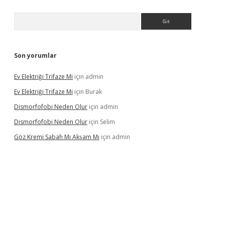
Arama
Son yorumlar
Ev Elektriği Trifaze Mi
için
admin
Ev Elektriği Trifaze Mi
için
Burak
Dismorfofobi Neden Olur
için
admin
Dismorfofobi Neden Olur
için
Selim
Göz Kremi Sabah Mı Akşam Mı
için
admin
et giriş adresi
tulipbett.net