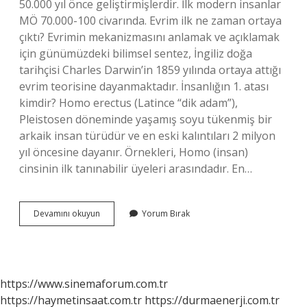
50.000 yıl önce geliştirmişlerdir. İlk modern insanlar
MÖ 70.000-100 civarında. Evrim ilk ne zaman ortaya
çıktı? Evrimin mekanizmasını anlamak ve açıklamak
için günümüzdeki bilimsel sentez, İngiliz doğa
tarihçisi Charles Darwin’in 1859 yılında ortaya attığı
evrim teorisine dayanmaktadır. İnsanlığın 1. atası
kimdir? Homo erectus (Latince “dik adam”),
Pleistosen döneminde yaşamış soyu tükenmiş bir
arkaik insan türüdür ve en eski kalıntıları 2 milyon
yıl öncesine dayanır. Örnekleri, Homo (insan)
cinsinin ilk tanınabilir üyeleri arasındadır. En…
Ilk
Devamını okuyun
Yorum Bırak
Insan
Ne
Zaman
Evrimlesti
https://www.sinemaforum.com.tr
https://haymetinsaat.com.tr
https://durmaenerji.com.tr